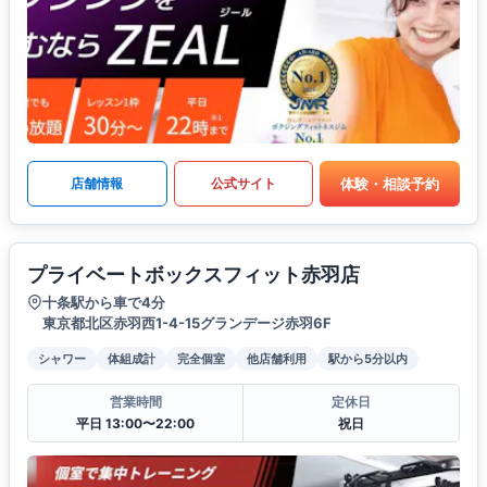
体験・相談予約
店舗情報
公式サイト
プライベートボックスフィット赤羽店
十条駅から車で4分
東京都北区赤羽西1-4-15グランデージ赤羽6F
シャワー
体組成計
完全個室
他店舗利用
駅から5分以内
営業時間
定休日
平日 13:00〜22:00
祝日