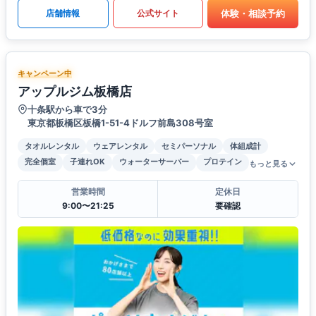
体験・相談予約
店舗情報
公式サイト
キャンペーン中
アップルジム板橋店
十条駅から車で3分
東京都板橋区板橋1-51-4ドルフ前島308号室
タオルレンタル
ウェアレンタル
セミパーソナル
体組成計
完全個室
子連れOK
ウォーターサーバー
プロテイン
もっと見る
営業時間
定休日
9:00〜21:25
要確認