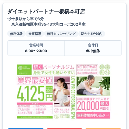
ダイエットパートナー板橋本町店
十条駅から車で3分
東京都板橋区本町35-13大和コーポ202号室
無料体験
食事指導
無料カウンセリング
駅から5分以内
営業時間
定休日
8:00〜23:00
年中無休