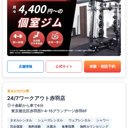
体験・相談予約
店舗情報
公式サイト
キャンペーン中
24/7ワークアウト赤羽店
十条駅から車で4分
東京都北区赤羽西1-4-15グランデージ赤羽6F
タオルレンタル
シューズレンタル
ウェアレンタル
シャワー
完全個室
無料体験
水素水
食事指導
無料カウンセリング