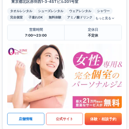
東京都北区赤羽西1-3-4STビル201号室
タオルレンタル
シューズレンタル
ウェアレンタル
シャワー
完全個室
子連れOK
無料体験
アミノ酸ドリンク
もっと見る
営業時間
定休日
7:00〜23:00
不定休
体験・相談予約
店舗情報
公式サイト