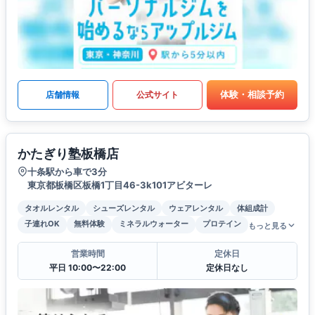
体験・相談予約
店舗情報
公式サイト
かたぎり塾板橋店
十条駅から車で3分
東京都板橋区板橋1丁目46-3k101アビターレ
タオルレンタル
シューズレンタル
ウェアレンタル
体組成計
子連れOK
無料体験
ミネラルウォーター
プロテイン
もっと見る
営業時間
定休日
平日 10:00〜22:00
定休日なし