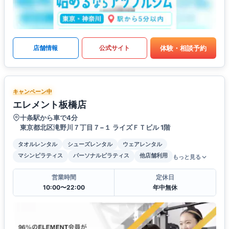
体験・相談予約
店舗情報
公式サイト
キャンペーン中
エレメント板橋店
十条駅から車で4分
東京都北区滝野川７丁目７−１ ライズＦＴビル 1階
タオルレンタル
シューズレンタル
ウェアレンタル
マシンピラティス
パーソナルピラティス
他店舗利用
もっと見る
営業時間
定休日
10:00〜22:00
年中無休