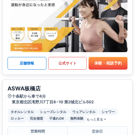
体験・相談予約
店舗情報
公式サイト
ASWA板橋店
十条駅から車で4分
東京都北区滝野川7丁目8−10 第2城北ビル502
タオルレンタル
シューズレンタル
ウェアレンタル
シャワー
ロッカー
完全個室
子連れOK
無料体験
もっと見る
営業時間
定休日