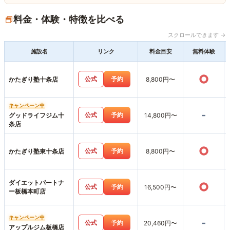
料金・体験・特徴を比べる
スクロールできます →
施設名
リンク
料金目安
無料体験
○
公式
予約
かたぎり塾十条店
8,800円〜
キャンペーン中
-
公式
予約
グッドライフジム十
14,800円〜
条店
○
公式
予約
かたぎり塾東十条店
8,800円〜
ダイエットパートナ
○
公式
予約
16,500円〜
ー板橋本町店
キャンペーン中
-
公式
予約
20,460円〜
アップルジム板橋店