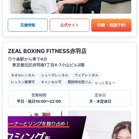
体験・相談予約
店舗情報
公式サイト
ZEAL BOXING FITNESS赤羽店
十条駅から車で4分
東京都北区赤羽南1丁目4-7小山ビル3階
タオルレンタル
シューズレンタル
ウェアレンタル
レッスン振替可
キャンセル可
競技特化型ジム
もっと見る
営業時間
定休日
平日・祝日10:00〜22:00
月・木定休日