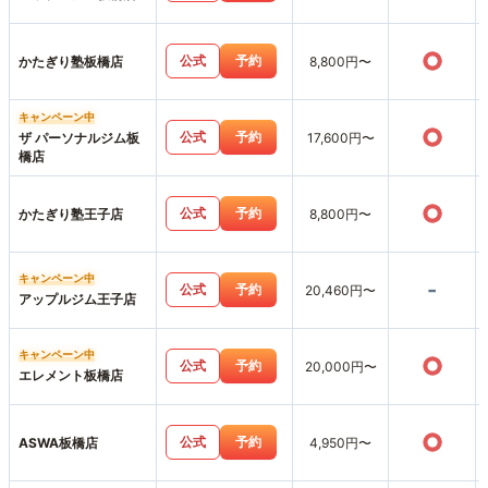
○
公式
予約
かたぎり塾板橋店
8,800円〜
キャンペーン中
○
公式
予約
ザ パーソナルジム板
17,600円〜
橋店
○
公式
予約
かたぎり塾王子店
8,800円〜
キャンペーン中
-
公式
予約
20,460円〜
アップルジム王子店
キャンペーン中
○
公式
予約
20,000円〜
エレメント板橋店
○
公式
予約
ASWA板橋店
4,950円〜