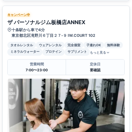
キャンペーン中
ザ パーソナルジム板橋店ANNEX
十条駅から車で4分
東京都北区滝野川６丁目２７-９ IW.COURT 102
タオルレンタル
ウェアレンタル
完全個室
子連れOK
無料体験
ミネラルウォーター
プロテイン
サプリメント
もっと見る
営業時間
定休日
7:00〜23:00
要確認