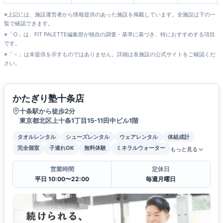
※上記には、施設運営者から情報提供のあった施設を掲載しています。全施設は下の一
覧で確認できます。
※「○」は、FIT PALETTE編集部が独自の調査・基準に基づき、特におすすめする項目
です。
※「－」は未提供を示すものではありません。詳細は各施設の公式サイトをご確認くだ
さい。
かたぎり塾十条店
十条駅から徒歩2分
東京都北区上十条1丁目15-11田中ビル1階
タオルレンタル
シューズレンタル
ウェアレンタル
体組成計
完全個室
子連れOK
無料体験
ミネラルウォーター
もっと見る
営業時間
定休日
平日 10:00〜22:00
毎週月曜日