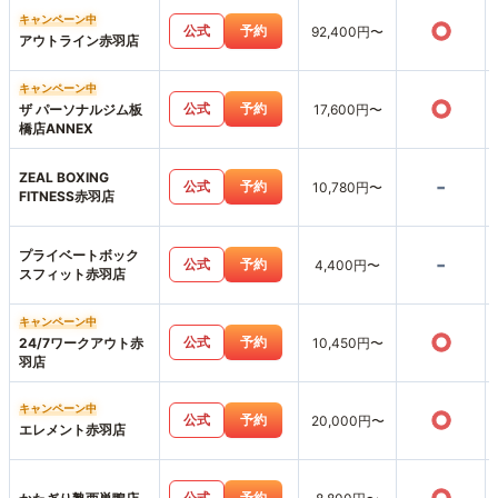
キャンペーン中
○
公式
予約
92,400円〜
アウトライン赤羽店
キャンペーン中
○
公式
予約
ザ パーソナルジム板
17,600円〜
橋店ANNEX
ZEAL BOXING
-
公式
予約
10,780円〜
FITNESS赤羽店
プライベートボック
-
公式
予約
4,400円〜
スフィット赤羽店
キャンペーン中
○
公式
予約
24/7ワークアウト赤
10,450円〜
羽店
キャンペーン中
○
公式
予約
20,000円〜
エレメント赤羽店
公式
予約