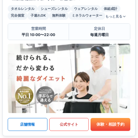
タオルレンタル
シューズレンタル
ウェアレンタル
体組成計
完全個室
子連れOK
無料体験
ミネラルウォーター
もっと見る
営業時間
定休日
平日 10:00〜22:00
毎週月曜日
体験・相談予約
店舗情報
公式サイト