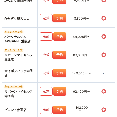
○
かたぎり塾西巣鴨店
8,800円〜
○
公式
予約
かたぎり塾大山店
8,800円〜
キャンペーン中
○
公式
予約
パーソナルジム
44,000円〜
ARISANFIT池袋店
キャンペーン中
○
公式
予約
リボーンマイセルフ
83,600円〜
赤坂店
マイボディラボ赤羽
-
公式
予約
149,600円〜
店
キャンペーン中
○
公式
予約
リボーンマイセルフ
92,400円〜
赤羽店
102,300
○
公式
予約
ビヨンド赤羽店
円〜