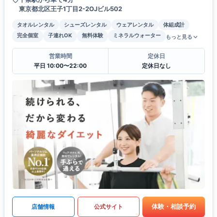
東京都北区王子1丁目2-2OJビル502
タオルレンタル
シューズレンタル
ウェアレンタル
体組成計
完全個室
子連れOK
無料体験
ミネラルウォーター
もっと見る
営業時間
定休日
平日 10:00〜22:00
定休日なし
体験・相談予約
店舗情報
公式サイト