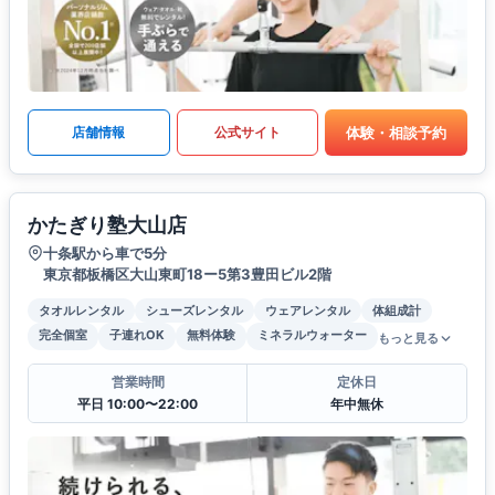
体験・相談予約
店舗情報
公式サイト
かたぎり塾大山店
十条駅から車で5分
東京都板橋区大山東町18ー5第3豊田ビル2階
タオルレンタル
シューズレンタル
ウェアレンタル
体組成計
完全個室
子連れOK
無料体験
ミネラルウォーター
もっと見る
営業時間
定休日
平日 10:00〜22:00
年中無休