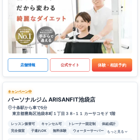
体験・相談予約
店舗情報
公式サイト
キャンペーン中
パーソナルジム ARISANFIT池袋店
十条駅から車で5分
東京都豊島区池袋本町１丁目３８-１１ カーサコモド 1階
レッスン振替可
キャンセル可
トレーナー固定制
体組成計
完全個室
子連れOK
無料体験
ウォーターサーバー
もっと見る