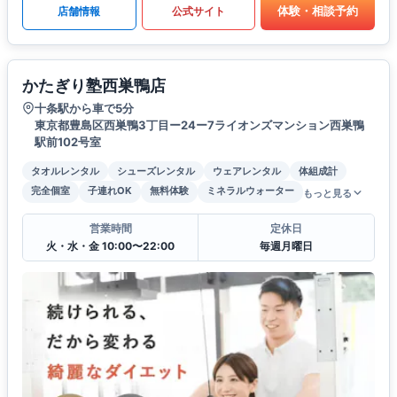
体験・相談予約
店舗情報
公式サイト
かたぎり塾西巣鴨店
十条駅から車で5分
東京都豊島区西巣鴨3丁目ー24ー7ライオンズマンション西巣鴨
駅前102号室
タオルレンタル
シューズレンタル
ウェアレンタル
体組成計
完全個室
子連れOK
無料体験
ミネラルウォーター
もっと見る
営業時間
定休日
火・水・金 10:00〜22:00
毎週月曜日