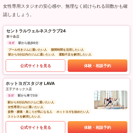
女性専用スタジオの安心感や、無理なく続けられる回数かも確
認しましょう。
セントラルウェルネスクラブ24
東十条店
ヨガ
駅から徒歩6分
プール付きジムに通いたい人
隙間時間を活用したい人
駅から5分以内のジムに通いたい人
運動不足を解消したい人
公式サイトを見る
体験・相談予約
ホットヨガスタジオ LAVA
王子アネックス店
ヨガ
駅から車で3分
駅から5分以内のジムに通いたい人
女性専用ジムに通いたい人
姿勢・腰痛・肩こりが気になる人
ホットヨガを始めたい人
ストレスを解消したい人
公式サイトを見る
体験・相談予約