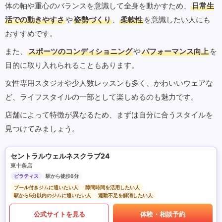
体の軸や重心のバランスを意識して全身を動かすため、
日常生
活での動きやすさ
や
姿勢づくり
、
柔軟性
を意識したい人にも
おすすめです。
また、
スポーツのコンディショニング
や
パフォーマンス向上
を
目的に取り入れられることもあります。
女性専用スタジオや少人数レッスンも多く、かわいいウェアな
ど、ライフスタイルの一部として楽しめるのも魅力です。
店舗によって特徴が異なるため、まずは自分に合うスタイルを
見つけてみましょう。
セントラルウェルネスクラブ24
東十条店
ピラティス
駅から徒歩6分
プール付きジムに通いたい人
隙間時間を活用したい人
駅から5分以内のジムに通いたい人
運動不足を解消したい人
公式サイトを見る
体験・相談予約