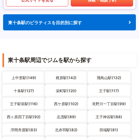
東十条駅のピラティスを目的別に探す
東十条駅周辺でジムを駅から探す
上中里駅(149)
梶原駅(142)
飛鳥山駅(132)
十条駅(127)
栄町駅(120)
王子駅(117)
王子駅前駅(116)
西ケ原駅(102)
滝野川一丁目駅(99)
西ヶ原四丁目駅(92)
志茂駅(89)
王子神谷駅(88)
浮間舟渡駅(83)
北赤羽駅(82)
田端駅(81)