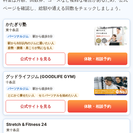
ページを確認し、総額や通える回数をチェックしましょう。
かたぎり塾
東十条店
パーソナルジム
駅から徒歩3分
駅から5分以内のジムに通いたい人
姿勢・腰痛・肩こりが気になる人
公式サイトを見る
体験・相談予約
グッドライフジム (GOODLIFE GYM)
十条店
パーソナルジム
駅から徒歩8分
とにかく痩せたい人
セミパーソナルを始めたい人
公式サイトを見る
体験・相談予約
Stretch & Fitness 24
東十条店