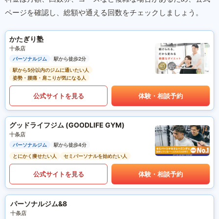
ページを確認し、総額や通える回数をチェックしましょう。
かたぎり塾
十条店
パーソナルジム
駅から徒歩2分
駅から5分以内のジムに通いたい人
姿勢・腰痛・肩こりが気になる人
公式サイトを見る
体験・相談予約
グッドライフジム (GOODLIFE GYM)
十条店
パーソナルジム
駅から徒歩4分
とにかく痩せたい人
セミパーソナルを始めたい人
公式サイトを見る
体験・相談予約
パーソナルジム&8
十条店