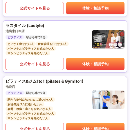
公式サイトを見る
体験・相談予約
ラスタイル (Lastyle)
池袋東口本店
ピラティス
駅から車で8分
とにかく痩せたい人
食事管理も任せたい人
パーソナルピラティスを始めたい人
マシンピラティスを始めたい人
公式サイトを見る
体験・相談予約
ピラティス&ジム1to1 (pilates＆Gym1to1)
池袋店
ピラティス
駅から車で7分
駅から5分以内のジムに通いたい人
女性専用ジムに通いたい人
姿勢・腰痛・肩こりが気になる人
パーソナルピラティスを始めたい人
マシンピラティスを始めたい人
公式サイトを見る
体験・相談予約