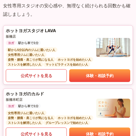
女性専用スタジオの安心感や、無理なく続けられる回数かも確
認しましょう。
ホットヨガスタジオ LAVA
板橋店
ヨガ
駅から車で3分
駅から5分以内のジムに通いたい人
女性専用ジムに通いたい人
姿勢・腰痛・肩こりが気になる人
ホットヨガを始めたい人
ストレスを解消したい人
マットピラティスを始めたい人
公式サイトを見る
体験・相談予約
ホットヨガのカルド
板橋本町店
ヨガ
駅から車で3分
女性専用ジムに通いたい人
姿勢・腰痛・肩こりが気になる人
ホットヨガを始めたい人
ストレスを解消したい人
グループレッスンで始めたい人
公式サイトを見る
体験・相談予約