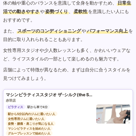
体の軸や重心のバランスを意識して全身を動かすため、
日常生
活での動きやすさ
や
姿勢づくり
、
柔軟性
を意識したい人にも
おすすめです。
また、
スポーツのコンディショニング
や
パフォーマンス向上
を
目的に取り入れられることもあります。
女性専用スタジオや少人数レッスンも多く、かわいいウェアな
ど、ライフスタイルの一部として楽しめるのも魅力です。
店舗によって特徴が異なるため、まずは自分に合うスタイルを
見つけてみましょう。
マシンピラティススタジオ ザ･シルク(the SILK)
赤羽店
ピラティス
駅から車で4分
駅から5分以内のジムに通いたい人
女性専用ジムに通いたい人
姿勢・腰痛・肩こりが気になる人
マシンピラティスを始めたい人
グループレッスンで始めたい人