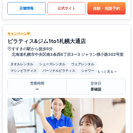
体験・相談予約
店舗情報
公式サイト
キャンペーン中
ピラティス&ジム1to1札幌大通店
すすきの駅から徒歩5分
北海道札幌市中央区南3条西6丁目3ー3 ジャラン狸小路302号室
タオルレンタル
シューズレンタル
ウェアレンタル
マシンピラティス
パーソナルピラティス
シャワー
もっと見る
営業時間
定休日
ー
要確認