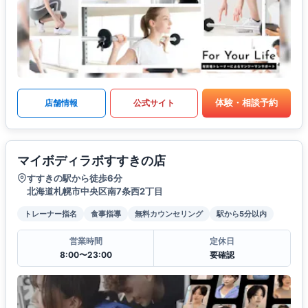
体験・相談予約
店舗情報
公式サイト
マイボディラボすすきの店
すすきの駅から徒歩6分
北海道札幌市中央区南7条西2丁目
トレーナー指名
食事指導
無料カウンセリング
駅から5分以内
営業時間
定休日
8:00〜23:00
要確認