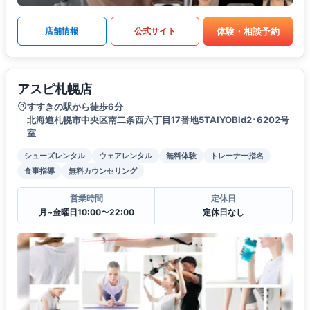
体験・相談予約
店舗情報
公式サイト
アスピ札幌店
すすきの駅から徒歩6分
北海道札幌市中央区南二条西六丁目17番地5TAIYOBld2･6202号
室
シューズレンタル
ウェアレンタル
無料体験
トレーナー指名
食事指導
無料カウンセリング
営業時間
定休日
月~金曜日10:00〜22:00
定休日なし