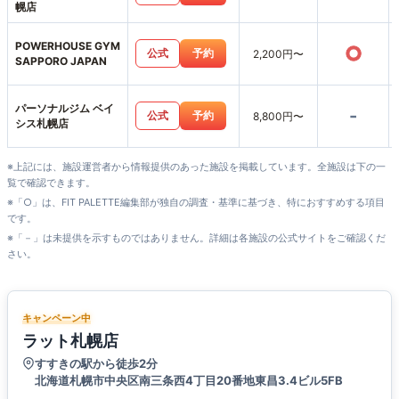
幌店
POWERHOUSE GYM
○
公式
予約
2,200円〜
SAPPORO JAPAN
パーソナルジム ベイ
-
公式
予約
8,800円〜
シス札幌店
※上記には、施設運営者から情報提供のあった施設を掲載しています。全施設は下の一
覧で確認できます。
※「○」は、FIT PALETTE編集部が独自の調査・基準に基づき、特におすすめする項目
です。
※「－」は未提供を示すものではありません。詳細は各施設の公式サイトをご確認くだ
さい。
キャンペーン中
ラット札幌店
すすきの駅から徒歩2分
北海道札幌市中央区南三条西4丁目20番地東昌3.4ビル5FB