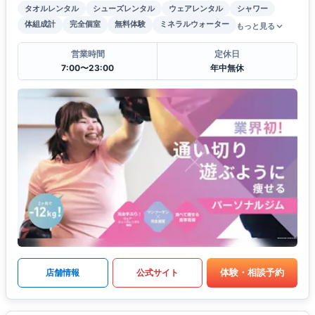
タオルレンタル
シューズレンタル
ウェアレンタル
シャワー
体組成計
完全個室
無料体験
ミネラルウォーター
もっと見る
営業時間
定休日
7:00〜23:00
年中無休
体験・相談予約
店舗情報
公式サイト