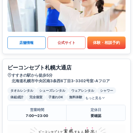
体験・相談予約
店舗情報
公式サイト
ビーコンセプト札幌大通店
すすきの駅から徒歩5分
北海道札幌市中央区南3条西6丁目3-3302号室-Aフロア
タオルレンタル
シューズレンタル
ウェアレンタル
シャワー
体組成計
完全個室
子連れOK
無料体験
もっと見る
営業時間
定休日
7:00〜23:00
要確認