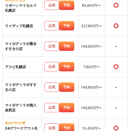
○
公式
予約
リボーンマイセルフ
83,600円〜
札幌店
○
公式
予約
ライザップ札幌店
327,800円〜
マイボディラボ豊水
-
公式
予約
149,600円〜
すすきの店
○
公式
予約
アスピ札幌店
7,600円〜
マイボディラボすす
-
公式
予約
149,600円〜
きの店
マイボディラボ南八
-
公式
予約
149,600円〜
条西店
キャンペーン中
○
公式
予約
24/7ワークアウト札
10,450円〜