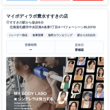
マイボディラボ豊水すすきの店
すすきの駅から徒歩6分
北海道札幌市中央区南4条東1丁目4ー1フォーシーンBLD210
トレーナー指名
食事指導
無料カウンセリング
駅から5分以内
営業時間
定休日
ー
要確認