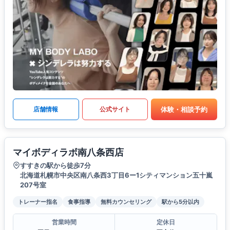
体験・相談予約
店舗情報
公式サイト
マイボディラボ南八条西店
すすきの駅から徒歩7分
北海道札幌市中央区南八条西3丁目6ー1シティマンション五十嵐
207号室
トレーナー指名
食事指導
無料カウンセリング
駅から5分以内
営業時間
定休日