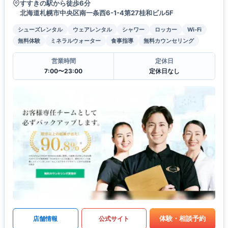
すすきの駅から徒歩6分
北海道札幌市中央区南一条西6-1-4第27桂和ビル5F
シューズレンタル
ウェアレンタル
シャワー
ロッカー
Wi-Fi
無料体験
ミネラルウォーター
食事指導
無料カウンセリング
営業時間
定休日
7:00〜23:00
定休日なし
体験・相談予約
店舗情報
公式サイト