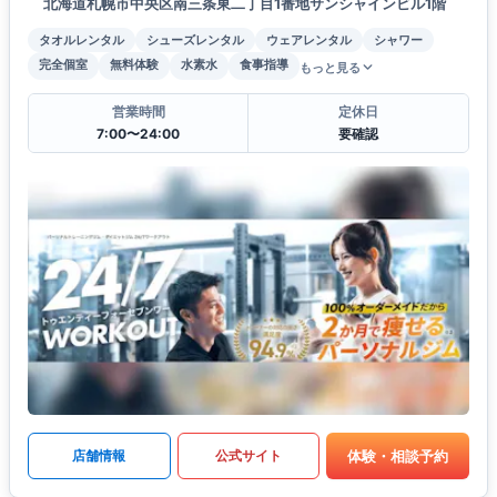
北海道札幌市中央区南三条東二丁目1番地サンシャインビル1階
タオルレンタル
シューズレンタル
ウェアレンタル
シャワー
完全個室
無料体験
水素水
食事指導
もっと見る
営業時間
定休日
7:00〜24:00
要確認
体験・相談予約
店舗情報
公式サイト