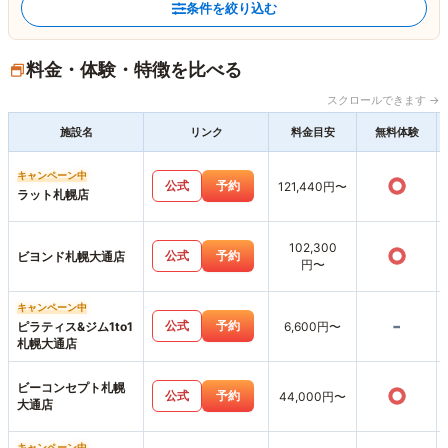
条件を絞り込む
料金・体験・特徴を比べる
スクロールできます →
施設名
リンク
料金目安
無料体験
キャンペーン中
○
公式
予約
121,440円〜
ラット札幌店
102,300
○
公式
予約
ビヨンド札幌大通店
円〜
キャンペーン中
-
公式
予約
ピラティス&ジム1to1
6,600円〜
札幌大通店
ビーコンセプト札幌
○
公式
予約
44,000円〜
大通店
キャンペーン中