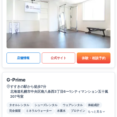
体験・相談予約
店舗情報
公式サイト
G-Prime
すすきの駅から徒歩7分
北海道札幌市中央区南八条西3丁目6ー1シティマンション五十嵐
207号室
タオルレンタル
シューズレンタル
ウェアレンタル
体組成計
完全個室
ミネラルウォーター
水素水
プロテイン
もっと見る