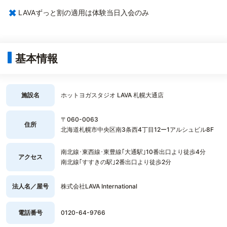
×
LAVAずっと割の適用は体験当日入会のみ
基本情報
施設名
ホットヨガスタジオ LAVA 札幌大通店
〒060-0063
住所
北海道札幌市中央区南3条西4丁目12ー1アルシュビル8F
南北線･東西線･東豊線｢大通駅｣10番出口より徒歩4分
アクセス
南北線｢すすきの駅｣2番出口より徒歩2分
法人名／屋号
株式会社LAVA International
電話番号
0120-64-9766