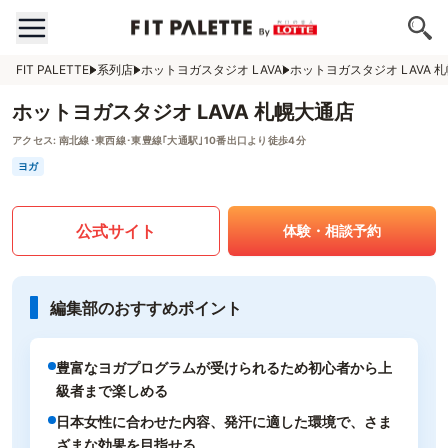
FIT PALETTE
系列店
ホットヨガスタジオ LAVA
ホットヨガスタジオ LAVA 
ホットヨガスタジオ LAVA 札幌大通店
アクセス:
南北線･東西線･東豊線｢大通駅｣10番出口より徒歩4分
ヨガ
公式サイト
体験・相談予約
編集部のおすすめポイント
豊富なヨガプログラムが受けられるため初心者から上
級者まで楽しめる
日本女性に合わせた内容、発汗に適した環境で、さま
ざまな効果を目指せる