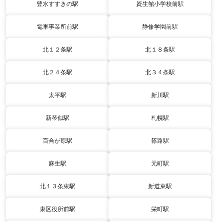
豊水すすきの駅
資生館小学校前駅
電車事業所前駅
静修学園前駅
北１２条駅
北１８条駅
北２４条駅
北３４条駅
太平駅
新川駅
新琴似駅
札幌駅
百合が原駅
篠路駅
麻生駅
元町駅
北１３条東駅
新道東駅
東区役所前駅
栄町駅