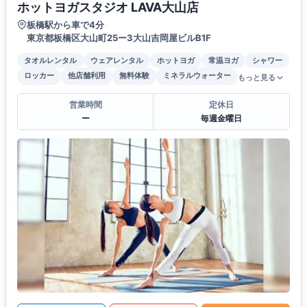
ホットヨガスタジオ LAVA大山店
板橋駅から車で4分
東京都板橋区大山町25ー3大山吉岡屋ビルB1F
タオルレンタル
ウェアレンタル
ホットヨガ
常温ヨガ
シャワー
ロッカー
他店舗利用
無料体験
ミネラルウォーター
もっと見る
営業時間
定休日
ー
毎週金曜日