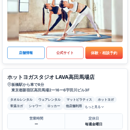
体験・相談予約
店舗情報
公式サイト
ホットヨガスタジオ LAVA高田馬場店
板橋駅から車で8分
東京都新宿区高田馬場2ー16ー6宇田川ビル3F
タオルレンタル
ウェアレンタル
マットピラティス
ホットヨガ
常温ヨガ
シャワー
ロッカー
他店舗利用
もっと見る
営業時間
定休日
ー
毎週金曜日