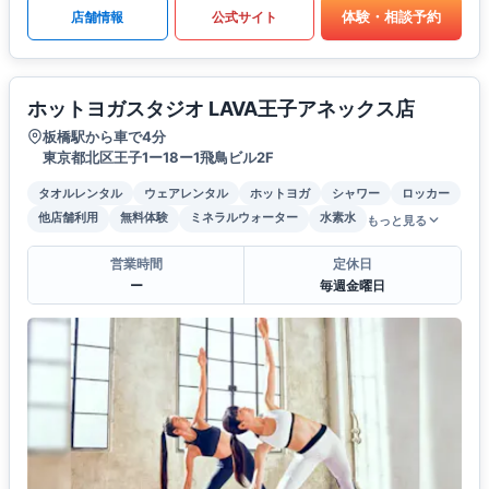
体験・相談予約
店舗情報
公式サイト
ホットヨガスタジオ LAVA王子アネックス店
板橋駅から車で4分
東京都北区王子1ー18ー1飛鳥ビル2F
タオルレンタル
ウェアレンタル
ホットヨガ
シャワー
ロッカー
他店舗利用
無料体験
ミネラルウォーター
水素水
もっと見る
営業時間
定休日
ー
毎週金曜日