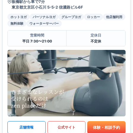
板橋駅から車で7分
東京都文京区小石川 5-5-2 信濃路ビル6F
ホットヨガ
パーソナルヨガ
グループヨガ
ロッカー
他店舗利用
無料体験
ウォーターサーバー
営業時間
定休日
平日 7:30〜21:00
不定休
体験・相談予約
店舗情報
公式サイト