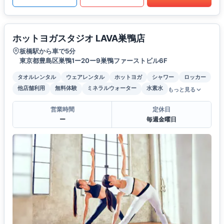
ホットヨガスタジオ LAVA巣鴨店
板橋駅から車で5分
東京都豊島区巣鴨1ー20ー9巣鴨ファーストビル6F
タオルレンタル
ウェアレンタル
ホットヨガ
シャワー
ロッカー
他店舗利用
無料体験
ミネラルウォーター
水素水
もっと見る
営業時間
定休日
ー
毎週金曜日