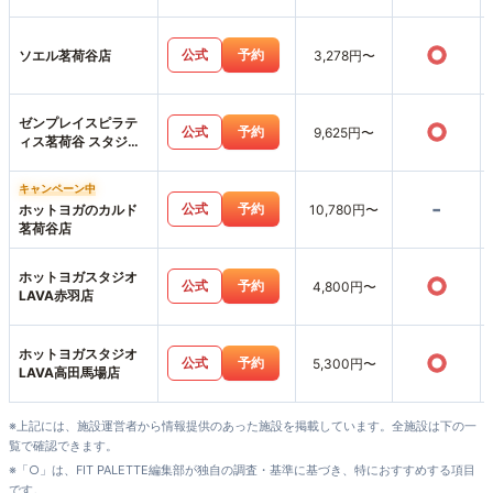
○
公式
予約
ソエル茗荷谷店
3,278円〜
ゼンプレイスピラテ
○
公式
予約
9,625円〜
ィス茗荷谷 スタジオ
店
キャンペーン中
-
公式
予約
ホットヨガのカルド
10,780円〜
茗荷谷店
ホットヨガスタジオ
○
公式
予約
4,800円〜
LAVA赤羽店
ホットヨガスタジオ
○
公式
予約
5,300円〜
LAVA高田馬場店
※上記には、施設運営者から情報提供のあった施設を掲載しています。全施設は下の一
覧で確認できます。
※「○」は、FIT PALETTE編集部が独自の調査・基準に基づき、特におすすめする項目
です。