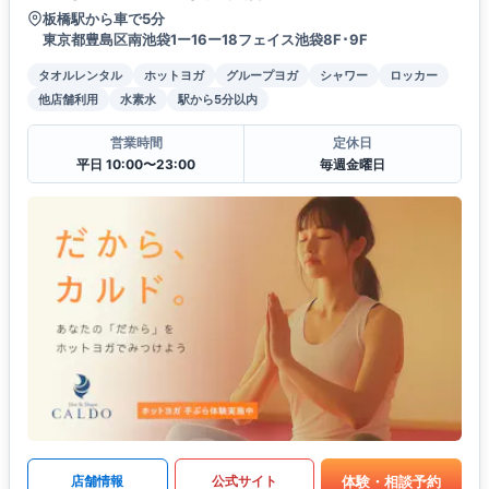
板橋駅から車で5分
東京都豊島区南池袋1ー16ー18フェイス池袋8F･9F
タオルレンタル
ホットヨガ
グループヨガ
シャワー
ロッカー
他店舗利用
水素水
駅から5分以内
営業時間
定休日
平日 10:00〜23:00
毎週金曜日
体験・相談予約
店舗情報
公式サイト