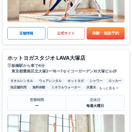
体験・相談予約
店舗情報
公式サイト
ホットヨガスタジオ LAVA大塚店
板橋駅から車で4分
東京都豊島区北大塚2ー16ー7セイコーガーデンXI大塚ビル2F
タオルレンタル
ウェアレンタル
ホットヨガ
シャワー
ロッカー
他店舗利用
無料体験
ミネラルウォーター
水素水
もっと見る
営業時間
定休日
ー
毎週火曜日