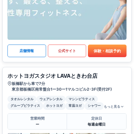
体験・相談予約
店舗情報
公式サイト
ホットヨガスタジオ LAVAときわ台店
板橋駅から車で7分
東京都板橋区南常盤台1ー30ー1マルコビル2･3F(受付2F)
タオルレンタル
ウェアレンタル
マシンピラティス
グループピラティス
ホットヨガ
常温ヨガ
シャワー
もっと見る
営業時間
定休日
ー
毎週金曜日