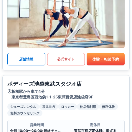
体験・相談予約
店舗情報
公式サイト
ボディーズ池袋東武スタジオ店
板橋駅から車で4分
東京都豊島区西池袋1-1-25東武百貨店池袋店9F
シューズレンタル
常温ヨガ
ロッカー
他店舗利用
無料体験
無料カウンセリング
営業時間
定休日
全日 10:00〜20:00(最終チェックイン19:30)
東武百貨店定休日に準ずる