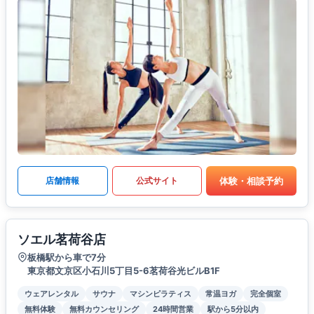
体験・相談予約
店舗情報
公式サイト
ソエル茗荷谷店
板橋駅から車で7分
東京都文京区小石川5丁目5-6茗荷谷光ビルB1F
ウェアレンタル
サウナ
マシンピラティス
常温ヨガ
完全個室
無料体験
無料カウンセリング
24時間営業
駅から5分以内