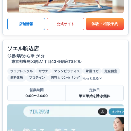
体験・相談予約
店舗情報
公式サイト
ソエル駒込店
板橋駅から車で6分
東京都豊島区駒込1丁目43-9駒込TSビル
ウェアレンタル
サウナ
マシンピラティス
常温ヨガ
完全個室
無料体験
プロテイン
無料カウンセリング
もっと見る
営業時間
定休日
0:00〜24:00
年末年始を除き無休