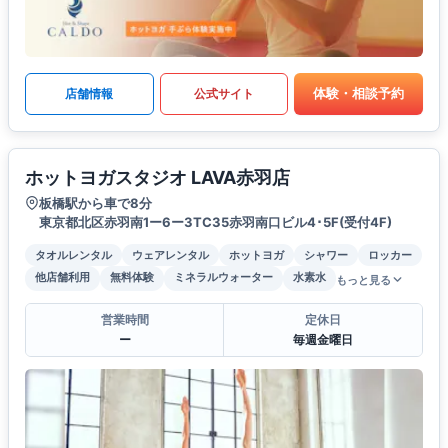
体験・相談予約
店舗情報
公式サイト
ホットヨガスタジオ LAVA赤羽店
板橋駅から車で8分
東京都北区赤羽南1ー6ー3TC35赤羽南口ビル4･5F(受付4F)
タオルレンタル
ウェアレンタル
ホットヨガ
シャワー
ロッカー
他店舗利用
無料体験
ミネラルウォーター
水素水
もっと見る
営業時間
定休日
ー
毎週金曜日