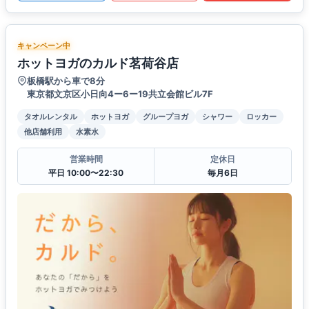
キャンペーン中
ホットヨガのカルド茗荷谷店
板橋駅から車で8分
東京都文京区小日向4ー6ー19共立会館ビル7F
タオルレンタル
ホットヨガ
グループヨガ
シャワー
ロッカー
他店舗利用
水素水
営業時間
定休日
平日 10:00〜22:30
毎月6日