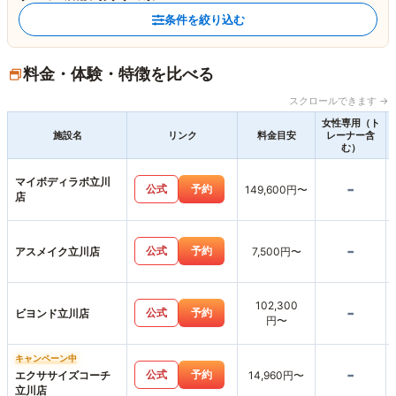
条件を絞り込む
料金・体験・特徴を比べる
スクロールできます →
女性専用（ト
施設名
リンク
料金目安
レーナー含
む）
マイボディラボ立川
-
公式
予約
149,600円〜
店
-
公式
予約
アスメイク立川店
7,500円〜
102,300
-
公式
予約
ビヨンド立川店
円〜
キャンペーン中
-
公式
予約
エクササイズコーチ
14,960円〜
立川店