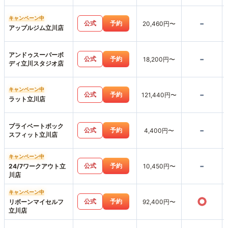
キャンペーン中
-
公式
予約
20,460円〜
アップルジム立川店
アンドゥスーパーボ
-
公式
予約
18,200円〜
ディ立川スタジオ店
キャンペーン中
-
公式
予約
121,440円〜
ラット立川店
プライベートボック
-
公式
予約
4,400円〜
スフィット立川店
キャンペーン中
-
公式
予約
24/7ワークアウト立
10,450円〜
川店
キャンペーン中
○
公式
予約
リボーンマイセルフ
92,400円〜
立川店