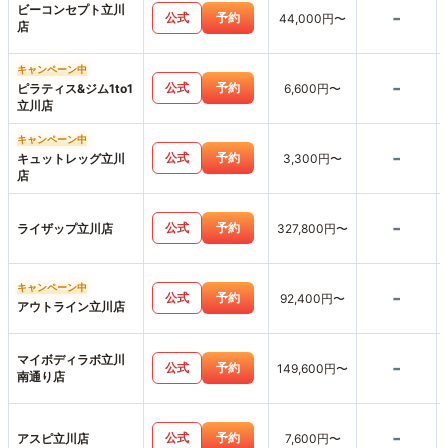
ビーコンセプト立川
-
公式
予約
44,000円〜
店
キャンペーン中
-
公式
予約
ピラティス&ジム1to1
6,600円〜
立川店
キャンペーン中
-
公式
予約
キュットレッグ立川
3,300円〜
店
-
公式
予約
ライザップ立川店
327,800円〜
キャンペーン中
-
公式
予約
92,400円〜
アウトライン立川店
マイボディラボ立川
-
公式
予約
149,600円〜
南通り店
-
公式
予約
アスピ立川店
7,600円〜