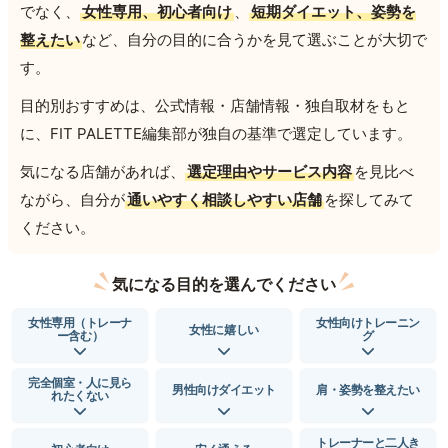
でなく、
女性専用、初心者向け
、
短期ダイエット、姿勢を
整えたい
など、自分の目的に合うかを見て選ぶことが大切で
す。
目的別おすすめは、公式情報・店舗情報・独自取材をもと
に、FIT PALETTE編集部が独自の基準で選定しています。
気になる店舗があれば、
選定理由やサービス内容
を見比べ
ながら、自分が
通いやすく相談しやすい店舗
を探してみて
ください。
気になる目的を選んでください
女性専用（トレーナ
女性向けトレーニン
女性に嬉しい
ー含む）
グ
完全個室・人に見ら
男性向けダイエット
肩・姿勢を整えたい
れたくない
トレーナーと二人き