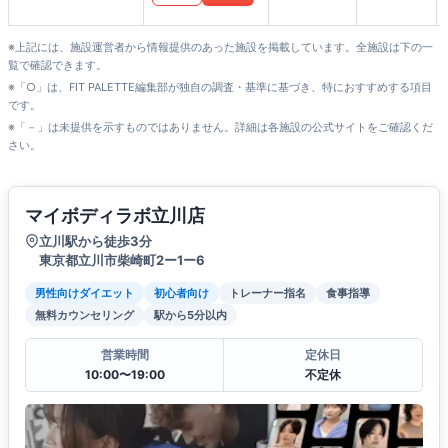
※上記には、施設運営者から情報提供のあった施設を掲載しています。全施設は下の一
覧で確認できます。
※「○」は、FIT PALETTE編集部が独自の調査・基準に基づき、特におすすめする項目
です。
※「－」は未提供を示すものではありません。詳細は各施設の公式サイトをご確認くだ
さい。
マイボディラボ立川店
立川駅から徒歩3分
東京都立川市柴崎町2ー1ー6
男性向けダイエット
初心者向け
トレーナー指名
食事指導
無料カウンセリング
駅から5分以内
営業時間
定休日
10:00〜19:00
不定休