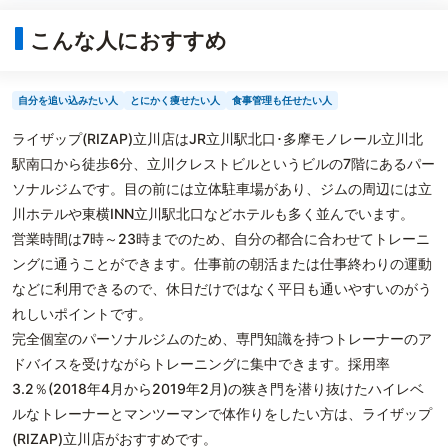
こんな人におすすめ
自分を追い込みたい人
とにかく痩せたい人
食事管理も任せたい人
ライザップ(RIZAP)立川店はJR立川駅北口･多摩モノレール立川北
駅南口から徒歩6分、立川クレストビルというビルの7階にあるパー
ソナルジムです。目の前には立体駐車場があり、ジムの周辺には立
川ホテルや東横INN立川駅北口などホテルも多く並んでいます。
営業時間は7時～23時までのため、自分の都合に合わせてトレーニ
ングに通うことができます。仕事前の朝活または仕事終わりの運動
などに利用できるので、休日だけではなく平日も通いやすいのがう
れしいポイントです。
完全個室のパーソナルジムのため、専門知識を持つトレーナーのア
ドバイスを受けながらトレーニングに集中できます。採用率
3.2％(2018年4月から2019年2月)の狭き門を潜り抜けたハイレベ
ルなトレーナーとマンツーマンで体作りをしたい方は、ライザップ
(RIZAP)立川店がおすすめです。