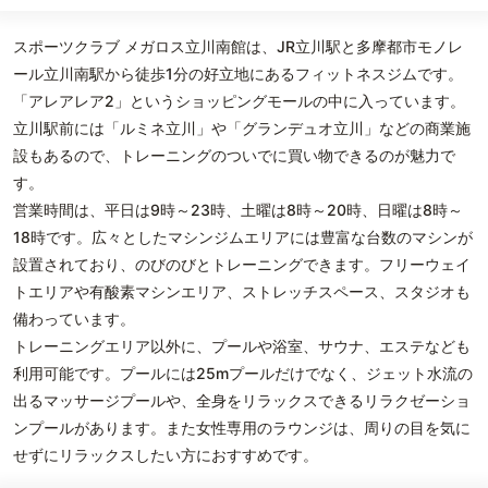
スポーツクラブ メガロス立川南館は、JR立川駅と多摩都市モノレ
ール立川南駅から徒歩1分の好立地にあるフィットネスジムです。
「アレアレア2」というショッピングモールの中に入っています。
立川駅前には「ルミネ立川」や「グランデュオ立川」などの商業施
設もあるので、トレーニングのついでに買い物できるのが魅力で
す。
営業時間は、平日は9時～23時、土曜は8時～20時、日曜は8時～
18時です。広々としたマシンジムエリアには豊富な台数のマシンが
設置されており、のびのびとトレーニングできます。フリーウェイ
トエリアや有酸素マシンエリア、ストレッチスペース、スタジオも
備わっています。
トレーニングエリア以外に、プールや浴室、サウナ、エステなども
利用可能です。プールには25mプールだけでなく、ジェット水流の
出るマッサージプールや、全身をリラックスできるリラクゼーショ
ンプールがあります。また女性専用のラウンジは、周りの目を気に
せずにリラックスしたい方におすすめです。