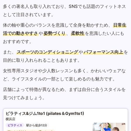
多くの著名人も取り入れており、SNSでも話題のフィットネス
として注目されています。
体の軸や重心のバランスを意識して全身を動かすため、
日常生
活での動きやすさ
や
姿勢づくり
、
柔軟性
を意識したい人にも
おすすめです。
また、
スポーツのコンディショニング
や
パフォーマンス向上
を
目的に取り入れられることもあります。
女性専用スタジオや少人数レッスンも多く、かわいいウェアな
ど、ライフスタイルの一部として楽しめるのも魅力です。
店舗によって特徴が異なるため、まずは自分に合うスタイルを
見つけてみましょう。
ピラティス&ジム1to1 (pilates＆Gym1to1)
横浜店
ピラティス
駅から徒歩12分