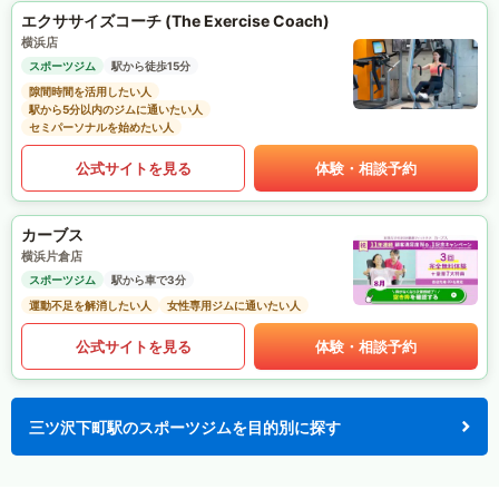
エクササイズコーチ (The Exercise Coach)
横浜店
スポーツジム
駅から徒歩15分
隙間時間を活用したい人
駅から5分以内のジムに通いたい人
セミパーソナルを始めたい人
公式サイトを見る
体験・相談予約
カーブス
横浜片倉店
スポーツジム
駅から車で3分
運動不足を解消したい人
女性専用ジムに通いたい人
公式サイトを見る
体験・相談予約
三ツ沢下町駅のスポーツジムを目的別に探す