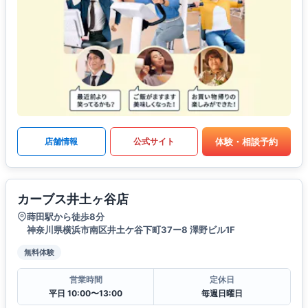
体験・相談予約
店舗情報
公式サイト
カーブス井土ヶ谷店
蒔田駅から徒歩8分
神奈川県横浜市南区井土ケ谷下町37ー8 澤野ビル1F
無料体験
営業時間
定休日
平日 10:00〜13:00
毎週日曜日