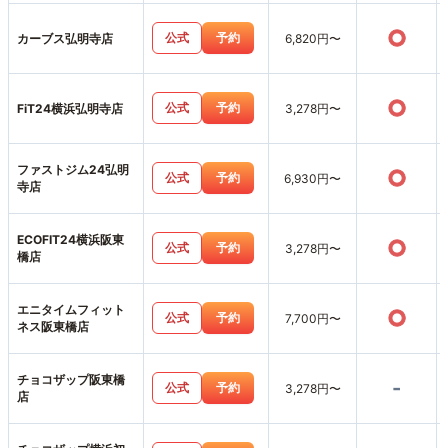
○
公式
予約
カーブス弘明寺店
6,820円〜
○
公式
予約
FiT24横浜弘明寺店
3,278円〜
ファストジム24弘明
○
公式
予約
6,930円〜
寺店
ECOFIT24横浜阪東
○
公式
予約
3,278円〜
橋店
エニタイムフィット
○
公式
予約
7,700円〜
ネス阪東橋店
チョコザップ阪東橋
-
公式
予約
3,278円〜
店