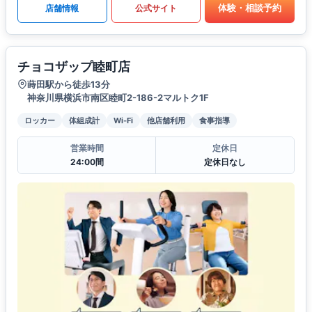
体験・相談予約
店舗情報
公式サイト
チョコザップ睦町店
蒔田駅から徒歩13分
神奈川県横浜市南区睦町2-186-2マルトク1F
ロッカー
体組成計
Wi-Fi
他店舗利用
食事指導
営業時間
定休日
24:00間
定休日なし