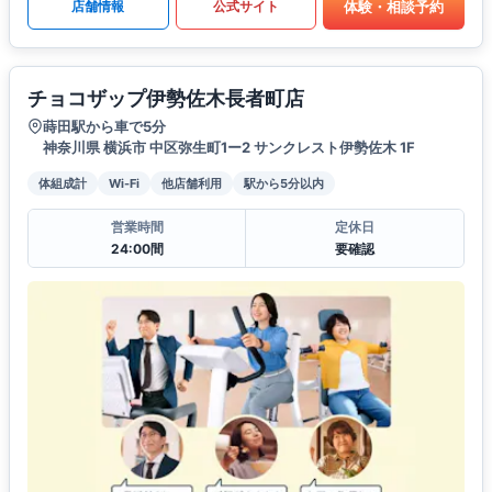
体験・相談予約
店舗情報
公式サイト
チョコザップ伊勢佐木長者町店
蒔田駅から車で5分
神奈川県 横浜市 中区弥生町1ー2 サンクレスト伊勢佐木 1F
体組成計
Wi-Fi
他店舗利用
駅から5分以内
営業時間
定休日
24:00間
要確認