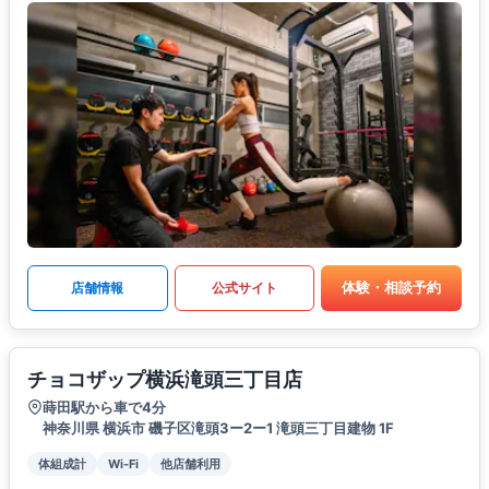
体験・相談予約
店舗情報
公式サイト
チョコザップ横浜滝頭三丁目店
蒔田駅から車で4分
神奈川県 横浜市 磯子区滝頭3ー2ー1 滝頭三丁目建物 1F
体組成計
Wi-Fi
他店舗利用