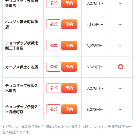
チョコザップ横浜初
-
公式
予約
3,278円〜
音町店
ハコジム黄金町駅前
-
公式
予約
4,180円〜
店
チョコザップ横浜滝
-
公式
予約
3,278円〜
頭三丁目店
○
公式
予約
カーブス保土ヶ谷店
6,820円〜
チョコザップ横浜久
-
公式
予約
3,278円〜
木町店
チョコザップ伊勢佐
-
公式
予約
3,278円〜
木長者町店
※上記には、施設運営者から情報提供のあった施設を掲載しています。全施設は下の一
覧で確認できます。