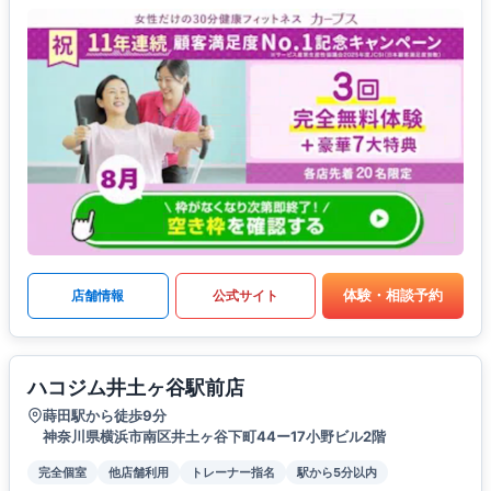
体験・相談予約
店舗情報
公式サイト
ハコジム井土ヶ谷駅前店
蒔田駅から徒歩9分
神奈川県横浜市南区井土ヶ谷下町44ー17小野ビル2階
完全個室
他店舗利用
トレーナー指名
駅から5分以内