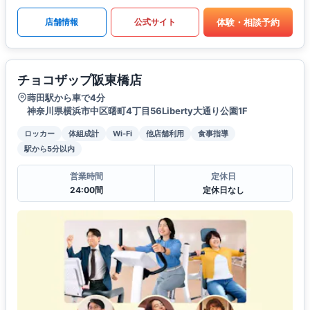
体験・相談予約
店舗情報
公式サイト
チョコザップ阪東橋店
蒔田駅から車で4分
神奈川県横浜市中区曙町4丁目56Liberty大通り公園1F
ロッカー
体組成計
Wi-Fi
他店舗利用
食事指導
駅から5分以内
営業時間
定休日
24:00間
定休日なし