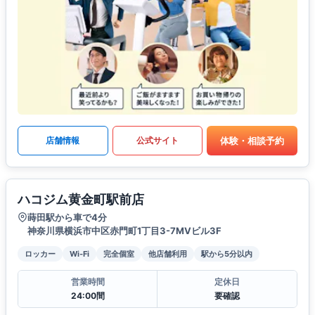
体験・相談予約
店舗情報
公式サイト
ハコジム黄金町駅前店
蒔田駅から車で4分
神奈川県横浜市中区赤門町1丁目3-7MVビル3F
ロッカー
Wi-Fi
完全個室
他店舗利用
駅から5分以内
営業時間
定休日
24:00間
要確認