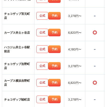
チョコザップ宮元町
-
公式
予約
3,278円〜
店
○
公式
予約
カーブス井土ヶ谷店
6,820円〜
ハコジム井土ヶ谷駅
-
公式
予約
4,180円〜
前店
チョコザップ吉野町
-
公式
予約
3,278円〜
店
カーブス横浜吉野町
○
公式
予約
6,820円〜
店
-
公式
予約
チョコザップ睦町店
3,278円〜