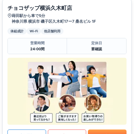
チョコザップ横浜久木町店
蒔田駅から車で5分
神奈川県 横浜市 磯子区久木町17ー7 桑名ビル 1F
体組成計
Wi-Fi
他店舗利用
営業時間
定休日
24:00間
要確認