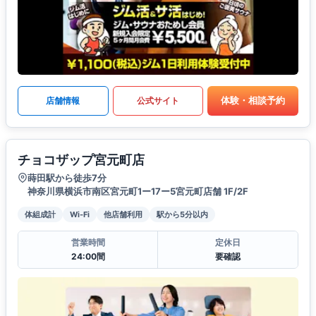
体験・相談予約
店舗情報
公式サイト
チョコザップ宮元町店
蒔田駅から徒歩7分
神奈川県横浜市南区宮元町1ー17ー5宮元町店舗 1F/2F
体組成計
Wi-Fi
他店舗利用
駅から5分以内
営業時間
定休日
24:00間
要確認