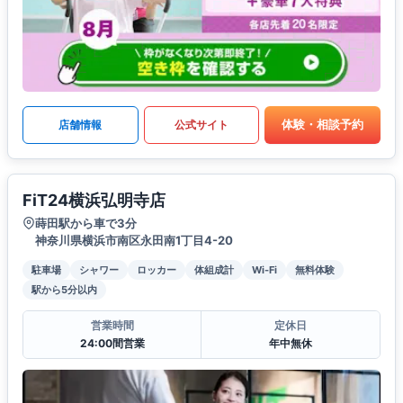
体験・相談予約
店舗情報
公式サイト
FiT24横浜弘明寺店
蒔田駅から車で3分
神奈川県横浜市南区永田南1丁目4-20
駐車場
シャワー
ロッカー
体組成計
Wi-Fi
無料体験
駅から5分以内
営業時間
定休日
24:00間営業
年中無休