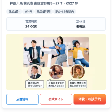
神奈川県 横浜市 南区吉野町5ー27 T・K527 1F
体組成計
Wi-Fi
他店舗利用
駅から5分以内
営業時間
定休日
24:00間
要確認
体験・相談予約
店舗情報
公式サイト