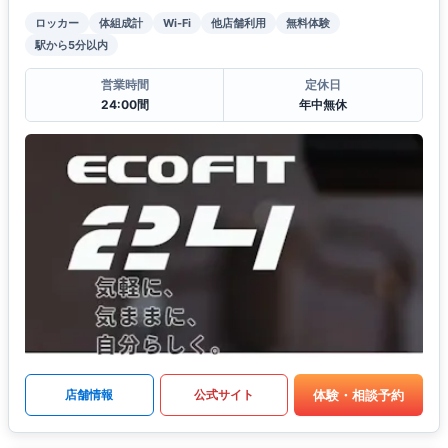
ロッカー
体組成計
Wi-Fi
他店舗利用
無料体験
駅から5分以内
営業時間
定休日
24:00間
年中無休
体験・相談予約
店舗情報
公式サイト