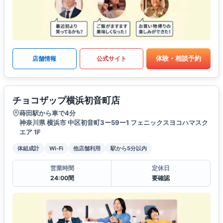
体験・相談予約
店舗情報
公式サイト
チョコザップ横浜初音町店
蒔田駅から車で4分
神奈川県 横浜市 中区初音町3ー59ー1 フェニックスヨコハマスク
エア 1F
体組成計
Wi-Fi
他店舗利用
駅から5分以内
営業時間
定休日
24:00間
要確認