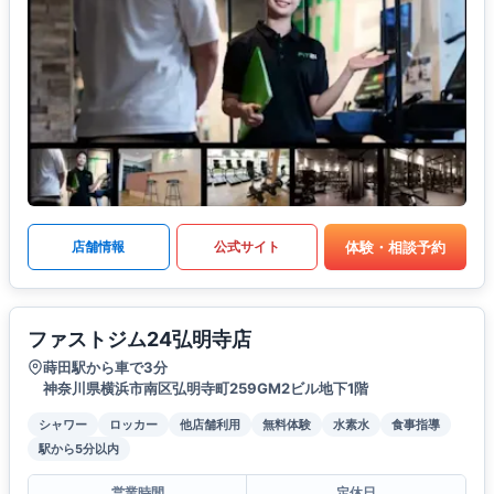
体験・相談予約
店舗情報
公式サイト
ファストジム24弘明寺店
蒔田駅から車で3分
神奈川県横浜市南区弘明寺町259GM2ビル地下1階
シャワー
ロッカー
他店舗利用
無料体験
水素水
食事指導
駅から5分以内
営業時間
定休日