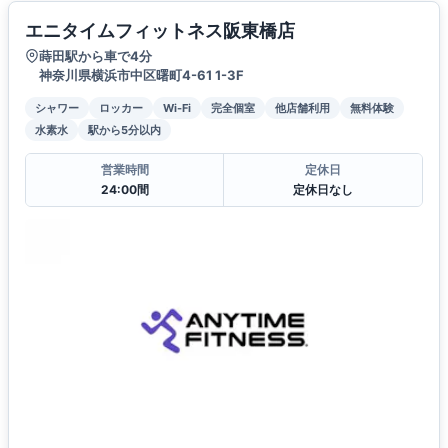
エニタイムフィットネス阪東橋店
蒔田駅から車で4分
神奈川県横浜市中区曙町4-61 1-3F
シャワー
ロッカー
Wi-Fi
完全個室
他店舗利用
無料体験
水素水
駅から5分以内
営業時間
定休日
24:00間
定休日なし