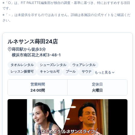
※「○」は、FIT PALETTE編集部が独自の調査・基準に基づき、特におすすめする項目
です。
※「－」は未提供を示すものではありません。詳細は各施設の公式サイトをご確認くだ
さい。
ルネサンス蒔田24店
蒔田駅から徒歩3分
横浜市南区花之木町3-48-1
タオルレンタル
シューズレンタル
ウェアレンタル
レッスン振替可
キャンセル可
プール
サウナ
もっと見る
営業時間
定休日
24:00間
火曜日