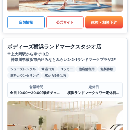
体験・相談予約
店舗情報
公式サイト
ボディーズ横浜ランドマークスタジオ店
上大岡駅から車で13分
神奈川県横浜市西区みなとみらい2-2-1ランドマークプラザ2F
シューズレンタル
常温ヨガ
ロッカー
他店舗利用
無料体験
無料カウンセリング
駅から5分以内
営業時間
定休日
全日 10:00〜20:00(最終チェックイン19:30)
横浜ランドマークタワー定休日に準ずる