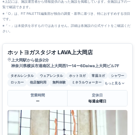
※上記には、施設運営者から情報提供のあった施設を掲載しています。全施設は下の一
覧で確認できます。
※「○」は、FIT PALETTE編集部が独自の調査・基準に基づき、特におすすめする項目
です。
※「－」は未提供を示すものではありません。詳細は各施設の公式サイトをご確認くだ
さい。
ホットヨガスタジオ LAVA上大岡店
上大岡駅から徒歩2分
神奈川県横浜市港南区上大岡西1ー14ー6Daiwa上大岡ビル7F
タオルレンタル
ウェアレンタル
ホットヨガ
常温ヨガ
シャワー
ロッカー
他店舗利用
無料体験
ミネラルウォーター
もっと見る
営業時間
定休日
ー
毎週金曜日