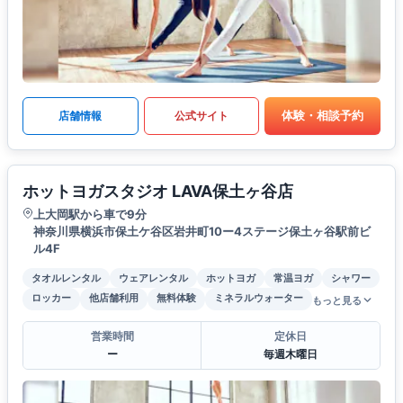
体験・相談予約
店舗情報
公式サイト
ホットヨガスタジオ LAVA保土ヶ谷店
上大岡駅から車で9分
神奈川県横浜市保土ケ谷区岩井町10ー4ステージ保土ヶ谷駅前ビ
ル4F
タオルレンタル
ウェアレンタル
ホットヨガ
常温ヨガ
シャワー
ロッカー
他店舗利用
無料体験
ミネラルウォーター
もっと見る
営業時間
定休日
ー
毎週木曜日