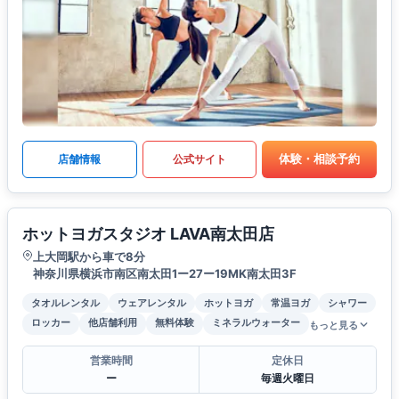
体験・相談予約
店舗情報
公式サイト
ホットヨガスタジオ LAVA南太田店
上大岡駅から車で8分
神奈川県横浜市南区南太田1ー27ー19MK南太田3F
タオルレンタル
ウェアレンタル
ホットヨガ
常温ヨガ
シャワー
ロッカー
他店舗利用
無料体験
ミネラルウォーター
もっと見る
営業時間
定休日
ー
毎週火曜日