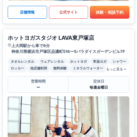
体験・相談予約
店舗情報
公式サイト
ホットヨガスタジオ LAVA東戸塚店
上大岡駅から車で9分
神奈川県横浜市戸塚区品濃町516ー5パラダイスガーデンビル7F
タオルレンタル
ウェアレンタル
ホットヨガ
常温ヨガ
シャワー
ロッカー
他店舗利用
無料体験
ミネラルウォーター
もっと見る
営業時間
定休日
ー
毎週金曜日