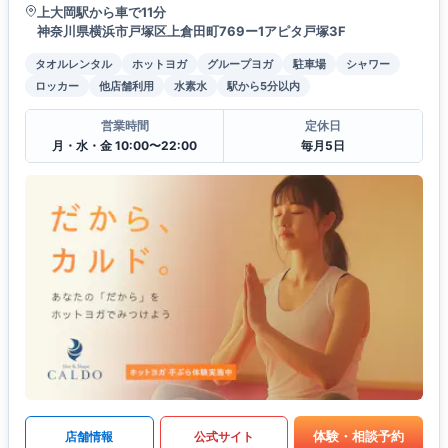
上大岡駅から車で11分
神奈川県横浜市戸塚区上倉田町769ー1アピタ戸塚3F
タオルレンタル
ホットヨガ
グループヨガ
駐車場
シャワー
ロッカー
他店舗利用
水素水
駅から5分以内
営業時間
定休日
月・水・金 10:00〜22:00
毎月5日
体験・相談予約
店舗情報
公式サイト