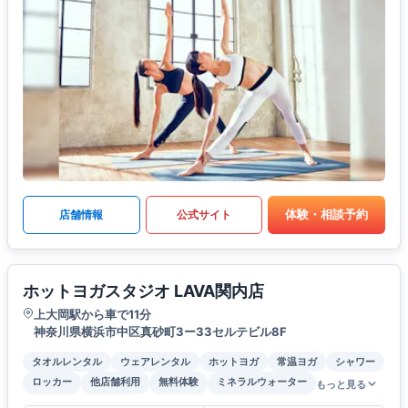
体験・相談予約
店舗情報
公式サイト
ホットヨガスタジオ LAVA関内店
上大岡駅から車で11分
神奈川県横浜市中区真砂町3ー33セルテビル8F
タオルレンタル
ウェアレンタル
ホットヨガ
常温ヨガ
シャワー
ロッカー
他店舗利用
無料体験
ミネラルウォーター
もっと見る