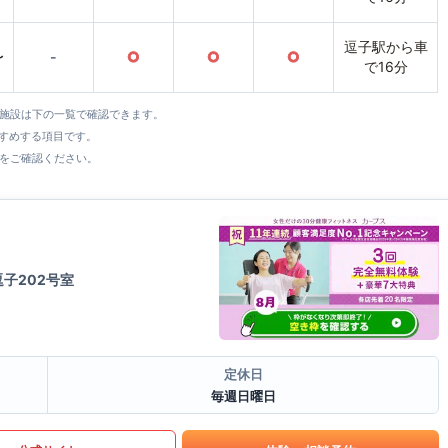
逗子駅から車
〜
-
○
○
○
で16分
全施設は下の一覧で確認できます。
すすめする項目です。
をご確認ください。
逗子202号室
定休日
毎週日曜日