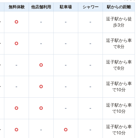
無料体験
他店舗利用
駐車場
シャワー
駅からの距離
逗子駅から徒
〜
○
-
-
-
歩3分
逗子駅から車
〜
○
-
-
-
で8分
逗子駅から車
〜
-
○
-
-
で8分
逗子駅から車
〜
-
○
-
-
で10分
逗子駅から車
○
○
-
-
で10分
逗子駅から車
〜
○
-
○
-
で10分