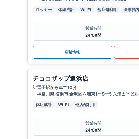
ロッカー
体組成計
Wi-Fi
他店舗利用
食事指
営業時間
24:00間
店舗情報
チョコザップ追浜店
逗子駅から車で10分
神奈川県 横浜市 金沢区六浦東1ー9ー5 六浦太平ビル 
体組成計
Wi-Fi
他店舗利用
営業時間
24:00間