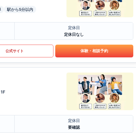
導
駅から5分以内
定休日
定休日なし
体験・相談予約
公式サイト
1F
定休日
要確認