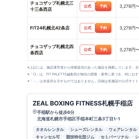
チョコザップ札幌北三
3,278円
公式
予約
十三条西店
FiT24札幌北42条店
3,278円
公式
予約
チョコザップ札幌北四
3,278円
公式
予約
条西店
※上記には、施設運営者から情報提供のあった施設を掲載しています。
※「○」は、FIT PALETTE編集部が独自の調査・基準に基づき、特にお
※「－」は未提供を示すものではありません。詳細は各施設の公式サイト
ZEAL BOXING FITNESS札幌手稲店
手稲駅から徒歩6分
北海道札幌市手稲区手稲本町三条3丁目1-1
タオルレンタル
シューズレンタル
ウェアレンタル
キャンセル可
競技特化型ジム
セミパーソナル
シ