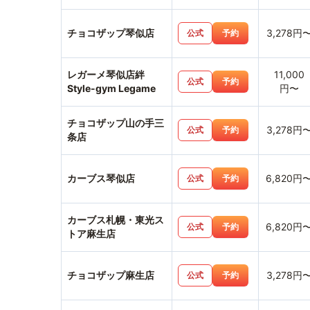
チョコザップ琴似店
3,278円
公式
予約
レガーメ琴似店絆
11,000
公式
予約
Style-gym Legame
円〜
チョコザップ山の手三
3,278円
公式
予約
条店
カーブス琴似店
6,820円
公式
予約
カーブス札幌・東光ス
6,820円
公式
予約
トア麻生店
チョコザップ麻生店
3,278円
公式
予約