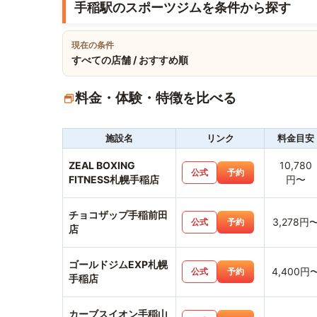
手稲駅のスポーツジムを条件から探す
現在の条件
すべての店舗 / おすすめ順
料金・体験・特徴を比べる
施設名
リンク
料金目安
ZEAL BOXING
10,780
公式
予約
FITNESS札幌手稲店
円〜
チョコザップ手稲前田
3,278円
公式
予約
店
ゴールドジムEXP札幌
4,400円
公式
予約
手稲店
カーブスイオン手稲山