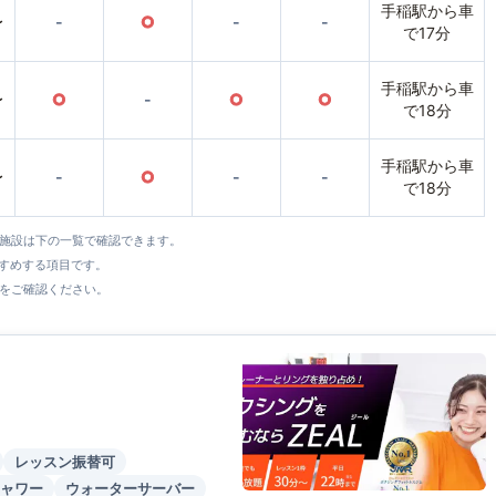
手稲駅から車
〜
-
○
-
-
で17分
手稲駅から車
〜
○
-
○
○
で18分
手稲駅から車
〜
-
○
-
-
で18分
全施設は下の一覧で確認できます。
すすめする項目です。
をご確認ください。
レッスン振替可
ャワー
ウォーターサーバー