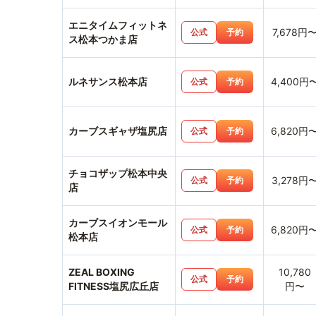
エニタイムフィットネ
7,678円
公式
予約
ス松本つかま店
ルネサンス松本店
4,400円
公式
予約
カーブスギャザ塩尻店
6,820円
公式
予約
チョコザップ松本中央
3,278円
公式
予約
店
カーブスイオンモール
6,820円
公式
予約
松本店
ZEAL BOXING
10,780
公式
予約
FITNESS塩尻広丘店
円〜