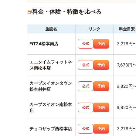
料金・体験・特徴を比べる
施設名
リンク
料金目安
FiT24松本南店
3,278円
公式
予約
エニタイムフィットネ
7,678円
公式
予約
ス南松本店
カーブスイオンタウン
6,820円
公式
予約
松本村井店
カーブスイオン南松本
6,820円
公式
予約
店
チョコザップ西松本店
3,278円
公式
予約