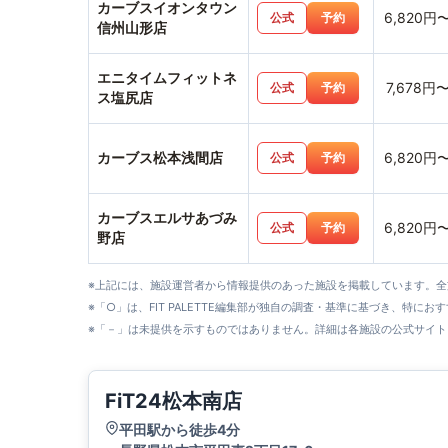
カーブスイオンタウン
6,820円
公式
予約
信州山形店
エニタイムフィットネ
7,678円
公式
予約
ス塩尻店
カーブス松本浅間店
6,820円
公式
予約
カーブスエルサあづみ
6,820円
公式
予約
野店
※上記には、施設運営者から情報提供のあった施設を掲載しています。
※「○」は、FIT PALETTE編集部が独自の調査・基準に基づき、特にお
※「－」は未提供を示すものではありません。詳細は各施設の公式サイト
FiT24松本南店
平田駅から徒歩4分