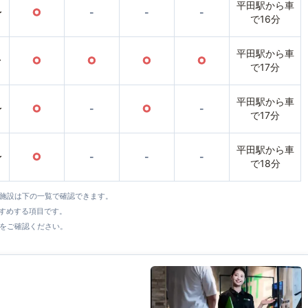
平田駅から車
〜
○
-
-
-
で16分
平田駅から車
〜
○
○
○
○
で17分
平田駅から車
〜
○
-
○
-
で17分
平田駅から車
〜
○
-
-
-
で18分
全施設は下の一覧で確認できます。
すすめする項目です。
をご確認ください。