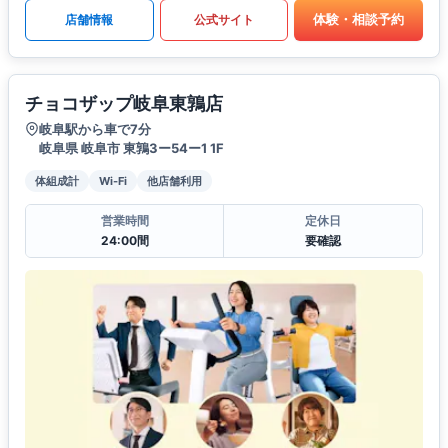
体験・相談予約
店舗情報
公式サイト
チョコザップ岐阜東鶉店
岐阜駅から車で7分
岐阜県 岐阜市 東鶉3ー54ー1 1F
体組成計
Wi-Fi
他店舗利用
営業時間
定休日
24:00間
要確認