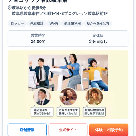
岐阜駅から徒歩5分
岐阜県岐阜市住ノ江町1-14-3プログレッソ岐阜駅前1F
ロッカー
体組成計
Wi-Fi
他店舗利用
駅から5分以内
営業時間
定休日
24:00間
定休日なし
体験・相談予約
店舗情報
公式サイト