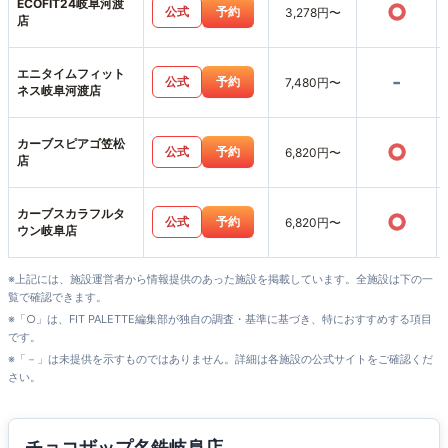
ECOFIT24岐阜河渡
○
公式
予約
3,278円〜
店
エニタイムフィット
-
公式
予約
7,480円〜
ネス岐阜河渡店
カーブスピアゴ笠松
○
公式
予約
6,820円〜
店
カーブスカラフルタ
○
公式
予約
6,820円〜
ウン岐阜店
※上記には、施設運営者から情報提供のあった施設を掲載しています。全施設は下の一
覧で確認できます。
※「○」は、FIT PALETTE編集部が独自の調査・基準に基づき、特におすすめする項目
です。
※「－」は未提供を示すものではありません。詳細は各施設の公式サイトをご確認くだ
さい。
チョコザップ名鉄岐阜店