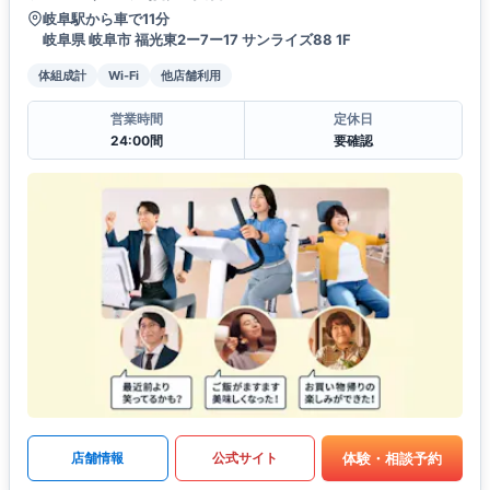
岐阜駅から車で11分
岐阜県 岐阜市 福光東2ー7ー17 サンライズ88 1F
体組成計
Wi-Fi
他店舗利用
営業時間
定休日
24:00間
要確認
体験・相談予約
店舗情報
公式サイト