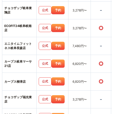
チョコザップ岐阜東
-
公式
予約
3,278円〜
鶉店
ECOFIT24岐阜岐南
○
公式
予約
3,278円〜
店
エニタイムフィット
-
公式
予約
7,480円〜
ネス岐阜長森店
カーブス岐阜マーサ
○
公式
予約
6,820円〜
21店
○
公式
予約
カーブス柳津店
6,820円〜
チョコザップ福光東
-
公式
予約
3,278円〜
店