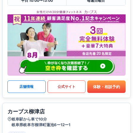
平日 10:00〜13:00
毎週日曜日
体験・相談予約
店舗情報
公式サイト
カーブス柳津店
岐阜駅から車で10分
岐阜県岐阜市柳津町蓮池6ー12ー1