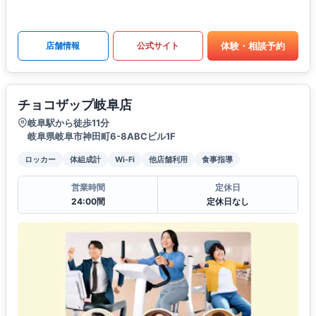
体験・相談予約
店舗情報
公式サイト
チョコザップ岐阜店
岐阜駅から徒歩11分
岐阜県岐阜市神田町6-8ABCビル1F
ロッカー
体組成計
Wi-Fi
他店舗利用
食事指導
営業時間
定休日
24:00間
定休日なし