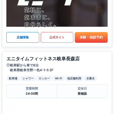
体験・相談予約
店舗情報
公式サイト
エニタイムフィットネス岐阜長森店
岐阜駅から車で8分
岐阜県岐阜市野一色4-1-5 2F
駐車場
シャワー
ロッカー
Wi-Fi
他店舗利用
水素水
営業時間
定休日
24:00間
要確認