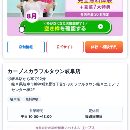
体験・相談予約
店舗情報
公式サイト
カーブスカラフルタウン岐阜店
岐阜駅から車で12分
岐阜県岐阜市柳津町丸野3丁目3-3カラフルタウン岐阜エミノワ
センター棟2F
駐車場
無料体験
営業時間
定休日
平日 10:00〜13:00
毎週日曜日