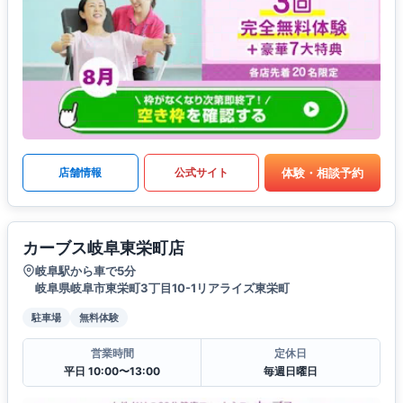
体験・相談予約
店舗情報
公式サイト
カーブス岐阜東栄町店
岐阜駅から車で5分
岐阜県岐阜市東栄町3丁目10-1リアライズ東栄町
駐車場
無料体験
営業時間
定休日
平日 10:00〜13:00
毎週日曜日