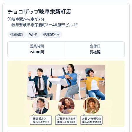
チョコザップ岐阜栄新町店
岐阜駅から車で7分
岐阜県岐阜市栄新町2ー49服部ビル 1F
体組成計
Wi-Fi
他店舗利用
営業時間
定休日
24:00間
要確認