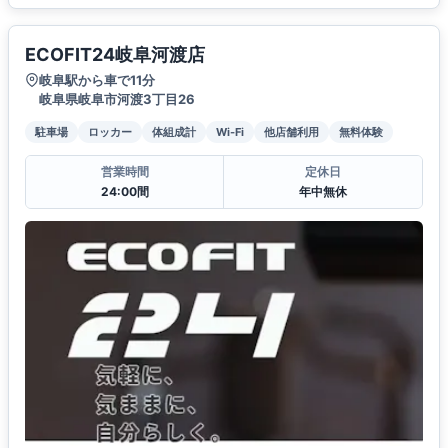
ECOFIT24岐阜河渡店
岐阜駅から車で11分
岐阜県岐阜市河渡3丁目26
駐車場
ロッカー
体組成計
Wi-Fi
他店舗利用
無料体験
営業時間
定休日
24:00間
年中無休