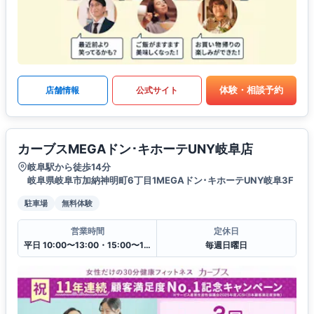
体験・相談予約
店舗情報
公式サイト
カーブスMEGAドン･キホーテUNY岐阜店
岐阜駅から徒歩14分
岐阜県岐阜市加納神明町6丁目1MEGAドン･キホーテUNY岐阜3F
駐車場
無料体験
営業時間
定休日
平日 10:00〜13:00・15:00〜19:00
毎週日曜日