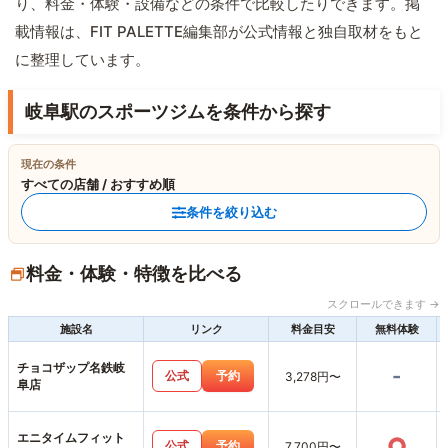
り、料金・体験・設備などの条件で比較したりできます。掲
載情報は、FIT PALETTE編集部が公式情報と独自取材をもと
に整理しています。
岐阜駅のスポーツジムを条件から探す
現在の条件
すべての店舗 / おすすめ順
条件を絞り込む
料金・体験・特徴を比べる
スクロールできます →
施設名
リンク
料金目安
無料体験
チョコザップ名鉄岐
-
公式
予約
3,278円〜
阜店
エニタイムフィット
○
公式
予約
7,700円〜