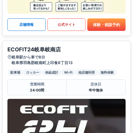
体験・相談予約
店舗情報
公式サイト
ECOFIT24岐阜岐南店
岐阜駅から車で8分
岐阜県羽島郡岐南町上印食8丁目13
駐車場
ロッカー
体組成計
Wi-Fi
他店舗利用
無料体験
営業時間
定休日
24:00間
年中無休