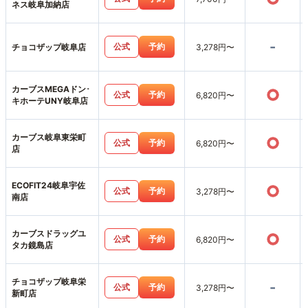
ネス岐阜加納店
-
公式
予約
チョコザップ岐阜店
3,278円〜
カーブスMEGAドン･
○
公式
予約
6,820円〜
キホーテUNY岐阜店
カーブス岐阜東栄町
○
公式
予約
6,820円〜
店
ECOFIT24岐阜宇佐
○
公式
予約
3,278円〜
南店
カーブスドラッグユ
○
公式
予約
6,820円〜
タカ鏡島店
チョコザップ岐阜栄
-
公式
予約
3,278円〜
新町店