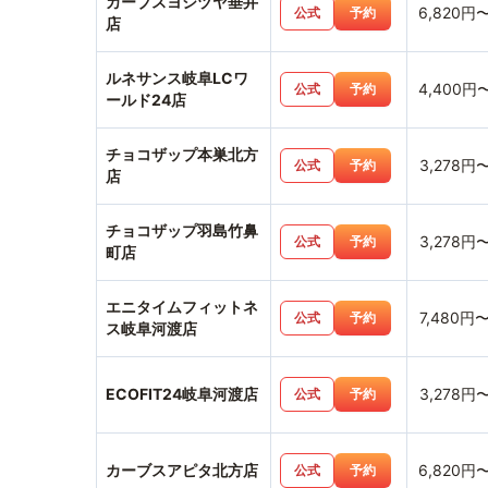
カーブスヨシヅヤ垂井
6,820円
公式
予約
店
ルネサンス岐阜LCワ
4,400円
公式
予約
ールド24店
チョコザップ本巣北方
3,278円
公式
予約
店
チョコザップ羽島竹鼻
3,278円
公式
予約
町店
エニタイムフィットネ
7,480円
公式
予約
ス岐阜河渡店
ECOFIT24岐阜河渡店
3,278円
公式
予約
カーブスアピタ北方店
6,820円
公式
予約