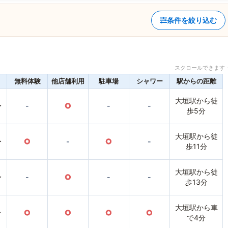
条件を絞り込む
スクロールできます 
無料体験
他店舗利用
駐車場
シャワー
駅からの距離
大垣駅から徒
〜
-
○
-
-
歩5分
大垣駅から徒
〜
○
-
○
-
歩11分
大垣駅から徒
〜
-
○
-
-
歩13分
大垣駅から車
〜
○
○
○
○
で4分