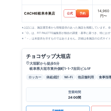
14,960
CACHIE岐阜本巣店
公式
予約
円〜
※上記には、施設運営者から情報提供のあった施設を掲載しています。
※「○」は、FIT PALETTE編集部が独自の調査・基準に基づき、特にお
※「－」は未提供を示すものではありません。詳細は各施設の公式サイト
チョコザップ大垣店
大垣駅から徒歩5分
岐阜県大垣市東外側町1-1-7吉田ビル1F
ロッカー
体組成計
Wi-Fi
他店舗利用
食事指
営業時間
24:00間
店舗情報