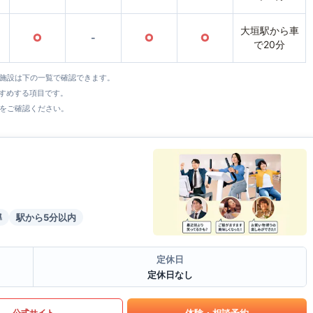
大垣駅から車
○
-
○
○
で20分
全施設は下の一覧で確認できます。
すすめする項目です。
をご確認ください。
導
駅から5分以内
定休日
定休日なし
体験・相談予約
公式サイト