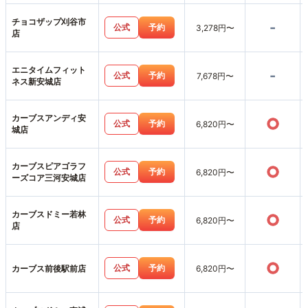
チョコザップ刈谷市
-
公式
予約
3,278円〜
店
エニタイムフィット
-
公式
予約
7,678円〜
ネス新安城店
カーブスアンディ安
○
公式
予約
6,820円〜
城店
カーブスピアゴラフ
○
公式
予約
6,820円〜
ーズコア三河安城店
カーブスドミー若林
○
公式
予約
6,820円〜
店
○
公式
予約
カーブス前後駅前店
6,820円〜