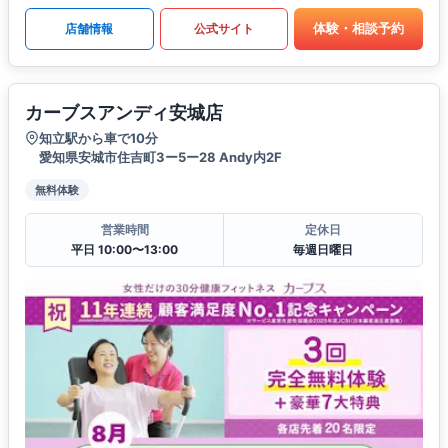
体験・相談予約
店舗情報
公式サイト
カーブスアンディ安城店
知立駅から車で10分
愛知県安城市住吉町3ー5ー28 Andy内2F
無料体験
営業時間
定休日
平日 10:00〜13:00
毎週日曜日