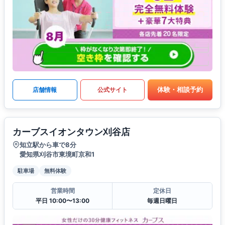
体験・相談予約
店舗情報
公式サイト
カーブスイオンタウン刈谷店
知立駅から車で8分
愛知県刈谷市東境町京和1
駐車場
無料体験
営業時間
定休日
平日 10:00〜13:00
毎週日曜日