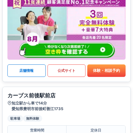
体験・相談予約
店舗情報
公式サイト
カーブス前後駅前店
知立駅から車で14分
愛知県豊明市前後町善江1735
駐車場
無料体験
営業時間
定休日