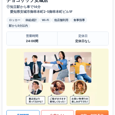
チョコザップ安城店
知立駅から車で14分
愛知県安城市御幸本町2-5御幸本町ビル1F
ロッカー
体組成計
Wi-Fi
他店舗利用
食事指導
駅から5分以内
営業時間
定休日
24:00間
定休日なし