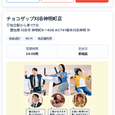
チョコザップ刈谷神明町店
知立駅から車で7分
愛知県 刈谷市 神明町6ー408 ACT41塚本刈谷神明 1F
体組成計
Wi-Fi
他店舗利用
営業時間
定休日
24:00間
要確認