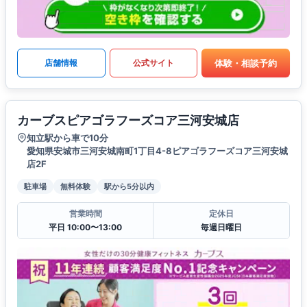
体験・相談予約
店舗情報
公式サイト
カーブスピアゴラフーズコア三河安城店
知立駅から車で10分
愛知県安城市三河安城南町1丁目4-8ピアゴラフーズコア三河安城
店2F
駐車場
無料体験
駅から5分以内
営業時間
定休日
平日 10:00〜13:00
毎週日曜日