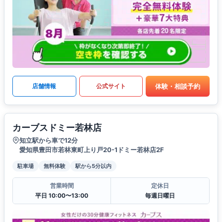
体験・相談予約
店舗情報
公式サイト
カーブスドミー若林店
知立駅から車で12分
愛知県豊田市若林東町上り戸20-1ドミー若林店2F
駐車場
無料体験
駅から5分以内
営業時間
定休日
平日 10:00〜13:00
毎週日曜日