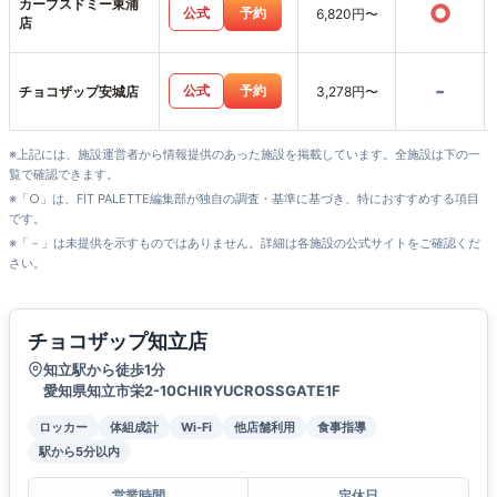
カーブスドミー東浦
○
公式
予約
6,820円〜
店
-
公式
予約
チョコザップ安城店
3,278円〜
※上記には、施設運営者から情報提供のあった施設を掲載しています。全施設は下の一
覧で確認できます。
※「○」は、FIT PALETTE編集部が独自の調査・基準に基づき、特におすすめする項目
です。
※「－」は未提供を示すものではありません。詳細は各施設の公式サイトをご確認くだ
さい。
チョコザップ知立店
知立駅から徒歩1分
愛知県知立市栄2-10CHIRYUCROSSGATE1F
ロッカー
体組成計
Wi-Fi
他店舗利用
食事指導
駅から5分以内
営業時間
定休日