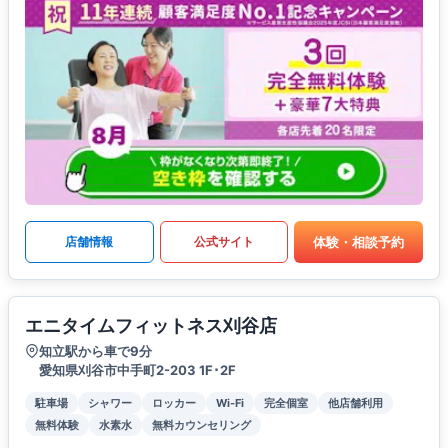
体験・相談予約
店舗情報
公式サイト
エニタイムフィットネス刈谷店
知立駅から車で9分
愛知県刈谷市中手町2-203 1F･2F
駐車場
シャワー
ロッカー
Wi-Fi
完全個室
他店舗利用
無料体験
水素水
無料カウンセリング