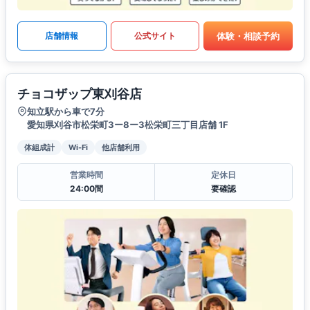
体験・相談予約
店舗情報
公式サイト
チョコザップ東刈谷店
知立駅から車で7分
愛知県刈谷市松栄町3ー8ー3松栄町三丁目店舗 1F
体組成計
Wi-Fi
他店舗利用
営業時間
定休日
24:00間
要確認