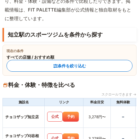
り、料金・体験・設備などの条件で比較したりできます。掲
載情報は、FIT PALETTE編集部が公式情報と独自取材をもと
に整理しています。
知立駅のスポーツジムを条件から探す
現在の条件
すべての店舗 / おすすめ順
条件を絞り込む
料金・体験・特徴を比べる
スクロールできます →
施設名
リンク
料金目安
無料体験
-
公式
予約
チョコザップ知立店
3,278円〜
チョコザップ刈谷相
-
公式
予約
3,278円〜