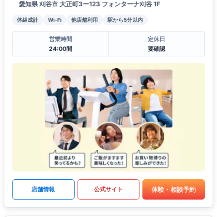
愛知県 刈谷市 大正町3ー123 フォンターナ刈谷 1F
体組成計
Wi-Fi
他店舗利用
駅から5分以内
営業時間
定休日
24:00間
要確認
体験・相談予約
店舗情報
公式サイト