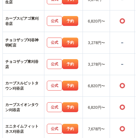
生店
カーブスピアゴ東刈
○
公式
予約
6,820円〜
谷店
チョコザップ刈谷神
-
公式
予約
3,278円〜
明町店
チョコザップ東刈谷
-
公式
予約
3,278円〜
店
カーブスルビットタ
○
公式
予約
6,820円〜
ウン刈谷店
カーブスイオンタウ
○
公式
予約
6,820円〜
ン刈谷店
エニタイムフィット
○
公式
予約
7,678円〜
ネス刈谷店