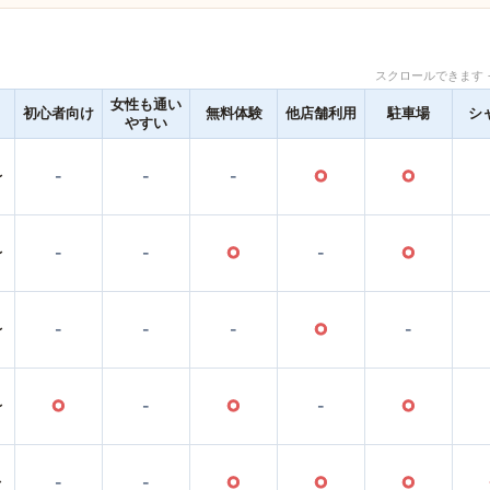
スクロールできます 
女性も通い
初心者向け
無料体験
他店舗利用
駐車場
シ
やすい
〜
-
-
-
○
○
〜
-
-
○
-
○
〜
-
-
-
○
-
〜
○
-
○
-
○
〜
-
-
○
○
○