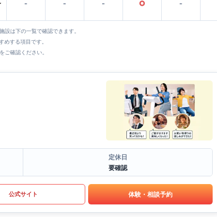
〜
-
-
-
○
-
全施設は下の一覧で確認できます。
すすめする項目です。
をご確認ください。
定休日
要確認
体験・相談予約
公式サイト