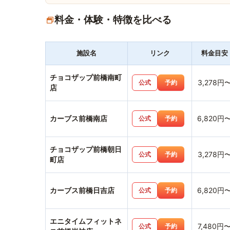
料金・体験・特徴を比べる
施設名
リンク
料金目安
チョコザップ前橋南町
3,278円
公式
予約
店
カーブス前橋南店
6,820円
公式
予約
チョコザップ前橋朝日
3,278円
公式
予約
町店
カーブス前橋日吉店
6,820円
公式
予約
エニタイムフィットネ
7,480円
公式
予約