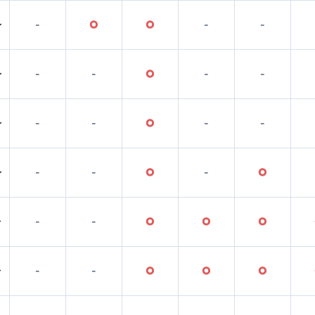
〜
-
○
○
-
-
〜
-
-
○
-
-
〜
-
-
○
-
-
〜
-
-
○
-
○
〜
-
-
○
○
○
〜
-
-
○
○
○