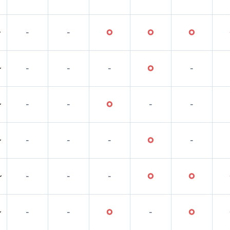
〜
-
-
○
○
○
〜
-
-
-
○
-
〜
-
-
○
-
-
〜
-
-
-
○
-
〜
-
-
-
○
○
〜
-
-
○
-
○