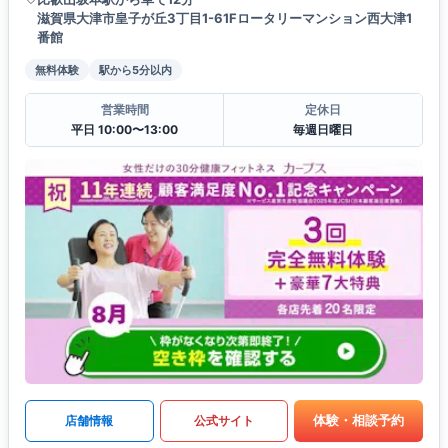
滋賀県大津市皇子が丘3丁目1-61Fロータリーマンション西大津1
番館
無料体験
駅から5分以内
営業時間
定休日
平日 10:00〜13:00
毎週日曜日
体験・相談予約
店舗情報
公式サイト