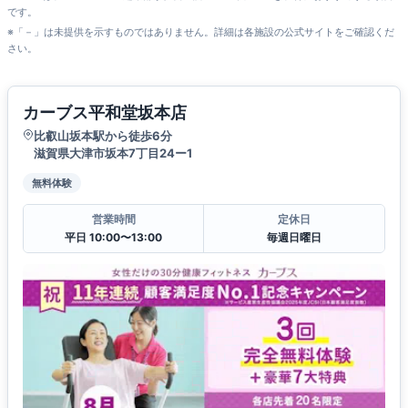
です。
※「－」は未提供を示すものではありません。詳細は各施設の公式サイトをご確認くだ
さい。
カーブス平和堂坂本店
比叡山坂本駅から徒歩6分
滋賀県大津市坂本7丁目24ー1
無料体験
営業時間
定休日
平日 10:00〜13:00
毎週日曜日