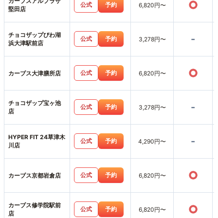
カーブスアルプラザ
○
公式
予約
6,820円〜
堅田店
チョコザップびわ湖
-
公式
予約
3,278円〜
浜大津駅前店
○
公式
予約
カーブス大津膳所店
6,820円〜
チョコザップ宝ヶ池
-
公式
予約
3,278円〜
店
HYPER FIT 24草津木
-
公式
予約
4,290円〜
川店
○
公式
予約
カーブス京都岩倉店
6,820円〜
カーブス修学院駅前
○
公式
予約
6,820円〜
店