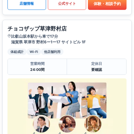
体験・相談予約
店舗情報
公式サイト
チョコザップ草津野村店
比叡山坂本駅から車で17分
滋賀県 草津市 野村6ー1ー17 サイトビル 1F
体組成計
Wi-Fi
他店舗利用
営業時間
定休日
24:00間
要確認