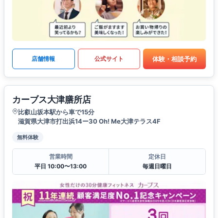
体験・相談予約
店舗情報
公式サイト
カーブス大津膳所店
比叡山坂本駅から車で15分
滋賀県大津市打出浜14ー30 Oh! Me大津テラス4F
無料体験
営業時間
定休日
平日 10:00〜13:00
毎週日曜日