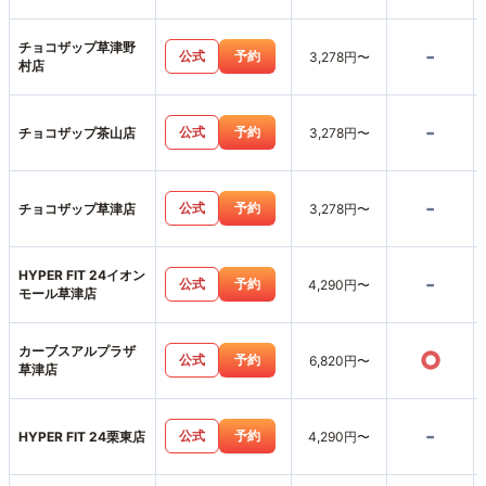
チョコザップ草津野
-
公式
予約
3,278円〜
村店
-
公式
予約
チョコザップ茶山店
3,278円〜
-
公式
予約
チョコザップ草津店
3,278円〜
HYPER FIT 24イオン
-
公式
予約
4,290円〜
モール草津店
カーブスアルプラザ
○
公式
予約
6,820円〜
草津店
-
公式
予約
HYPER FIT 24栗東店
4,290円〜