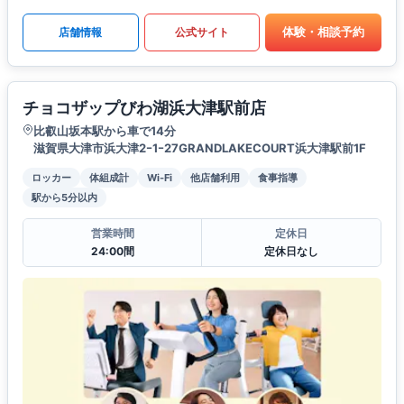
体験・相談予約
店舗情報
公式サイト
チョコザップびわ湖浜大津駅前店
比叡山坂本駅から車で14分
滋賀県大津市浜大津2ｰ1ｰ27GRANDLAKECOURT浜大津駅前1F
ロッカー
体組成計
Wi-Fi
他店舗利用
食事指導
駅から5分以内
営業時間
定休日
24:00間
定休日なし