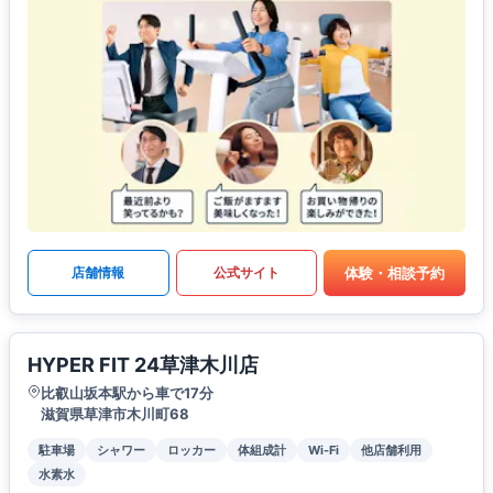
体験・相談予約
店舗情報
公式サイト
HYPER FIT 24草津木川店
比叡山坂本駅から車で17分
滋賀県草津市木川町68
駐車場
シャワー
ロッカー
体組成計
Wi-Fi
他店舗利用
水素水