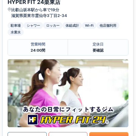
HYPER FIT 24栗東店
比叡山坂本駅から車で19分
滋賀県栗東市霊仙寺3丁目2-34
駐車場
シャワー
ロッカー
体組成計
Wi-Fi
他店舗利用
水素水
営業時間
定休日
24:00間
要確認