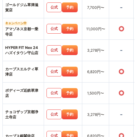
ゴールドジム草津滋
-
公式
予約
7,700円〜
賀店
キャンペーン中
○
公式
予約
アマゾネス京都一乗
11,000円〜
寺店
HYPER FIT Nex 24
-
公式
予約
3,278円〜
ハズイタウン守山店
カーブスエルティ草
○
公式
予約
6,820円〜
津店
ボディーズ近鉄草津
○
公式
予約
1,500円〜
店
チョコザップ京都浄
-
公式
予約
3,278円〜
土寺店
○
公式
予約
カーブス銀閣寺店
6,820円〜