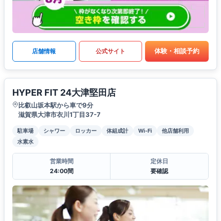
体験・相談予約
店舗情報
公式サイト
HYPER FIT 24大津堅田店
比叡山坂本駅から車で9分
滋賀県大津市衣川1丁目37-7
駐車場
シャワー
ロッカー
体組成計
Wi-Fi
他店舗利用
水素水
営業時間
定休日
24:00間
要確認