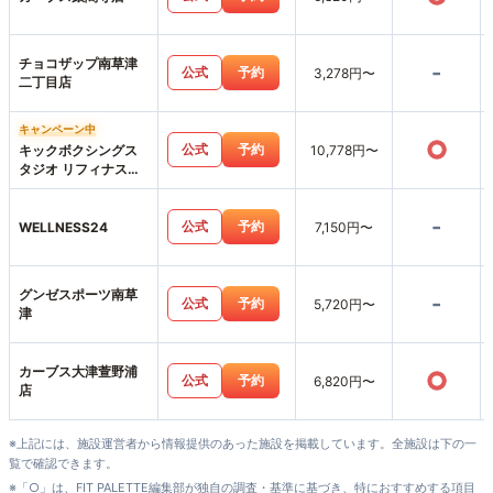
チョコザップ南草津
-
公式
予約
3,278円〜
二丁目店
キャンペーン中
○
公式
予約
キックボクシングス
10,778円〜
タジオ リフィナス草
津店
-
公式
予約
WELLNESS24
7,150円〜
グンゼスポーツ南草
-
公式
予約
5,720円〜
津
カーブス大津萱野浦
○
公式
予約
6,820円〜
店
※上記には、施設運営者から情報提供のあった施設を掲載しています。全施設は下の一
覧で確認できます。
※「○」は、FIT PALETTE編集部が独自の調査・基準に基づき、特におすすめする項目