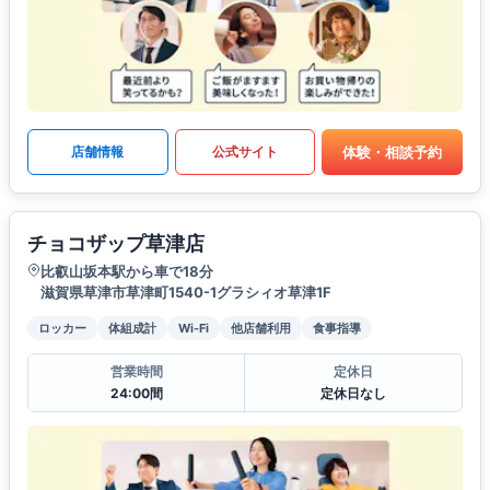
体験・相談予約
店舗情報
公式サイト
チョコザップ草津店
比叡山坂本駅から車で18分
滋賀県草津市草津町1540-1グラシィオ草津1F
ロッカー
体組成計
Wi-Fi
他店舗利用
食事指導
営業時間
定休日
24:00間
定休日なし