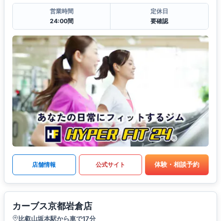
営業時間
定休日
24:00間
要確認
体験・相談予約
店舗情報
公式サイト
カーブス京都岩倉店
比叡山坂本駅から車で17分