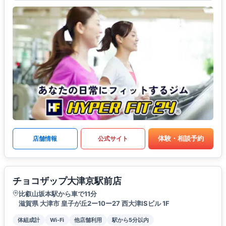
体験・相談予約
店舗情報
公式サイト
チョコザップ大津京駅前店
比叡山坂本駅から車で11分
滋賀県 大津市 皇子が丘2ー10ー27 西大津ISビル 1F
体組成計
Wi-Fi
他店舗利用
駅から5分以内