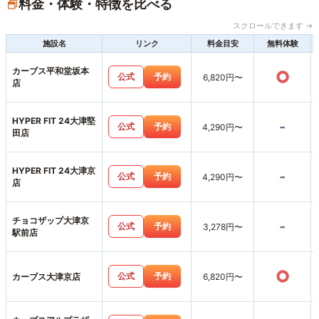
料金・体験・特徴を比べる
スクロールできます →
施設名
リンク
料金目安
無料体験
カーブス平和堂坂本
○
公式
予約
6,820円〜
店
HYPER FIT 24大津堅
-
公式
予約
4,290円〜
田店
HYPER FIT 24大津京
-
公式
予約
4,290円〜
店
チョコザップ大津京
-
公式
予約
3,278円〜
駅前店
○
公式
予約
カーブス大津京店
6,820円〜