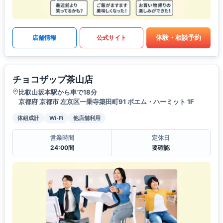
体験・相談予約
店舗情報
公式サイト
チョコザップ茶山店
比叡山坂本駅から車で18分
京都府 京都市 左京区一乗寺築田町91 ポエム・ハーミット 1F
体組成計
Wi-Fi
他店舗利用
営業時間
定休日
24:00間
要確認