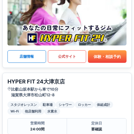
体験・相談予約
店舗情報
公式サイト
HYPER FIT 24大津京店
比叡山坂本駅から車で10分
滋賀県大津市松山町12-8
スタジオレッスン
駐車場
シャワー
ロッカー
体組成計
Wi-Fi
他店舗利用
水素水
営業時間
定休日
24:00間
要確認