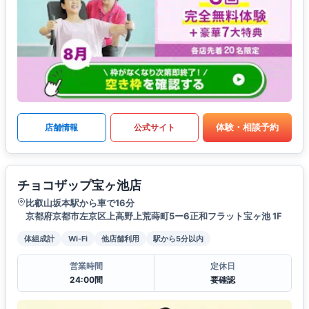
体験・相談予約
店舗情報
公式サイト
チョコザップ宝ヶ池店
比叡山坂本駅から車で16分
京都府京都市左京区上高野上荒蒔町5ー6正和フラット宝ヶ池 1F
体組成計
Wi-Fi
他店舗利用
駅から5分以内
営業時間
定休日
24:00間
要確認