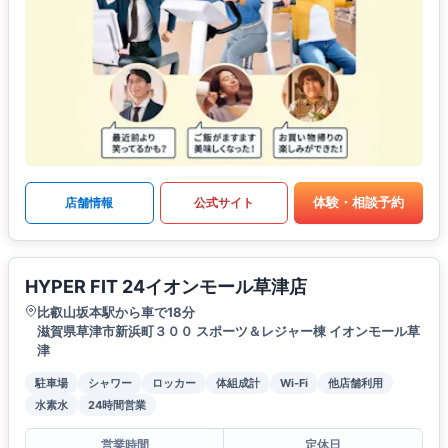
体験・相談予約
店舗情報
公式サイト
HYPER FIT 24イオンモール草津店
比叡山坂本駅から車で18分
滋賀県草津市新浜町３００ スポーツ＆レジャー棟 イオンモール草
津
駐車場
シャワー
ロッカー
体組成計
Wi-Fi
他店舗利用
水素水
24時間営業
営業時間
定休日