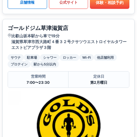
体験・相談予約
店舗情報
公式サイト
ゴールドジム草津滋賀店
比叡山坂本駅から車で19分
滋賀県草津市西大路町４番３２号クサツウエストロイヤルタワー
エストピアプラザ３階
サウナ
駐車場
シャワー
ロッカー
Wi-Fi
他店舗利用
プロテイン
駅から5分以内
営業時間
定休日
7:00〜23:30
第2月曜日