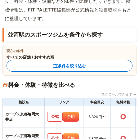
り、料金・体験・設備などの条件で比較したりできます。掲
載情報は、FIT PALETTE編集部が公式情報と独自取材をもと
に整理しています。
並河駅のスポーツジムを条件から探す
現在の条件
すべての店舗 / おすすめ順
条件を絞り込む
料金・体験・特徴を比べる
スクロールできます →
施設名
リンク
料金目安
無料体験
カーブス京都亀岡大
○
公式
予約
6,820円〜
井店
カーブス京都亀岡安
○
公式
予約
6,820円〜