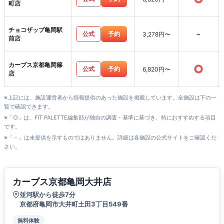
町店
チョコザップ亀岡駅
-
公式
予約
3,278円〜
前店
カーブス京都亀岡篠
○
公式
予約
6,820円〜
店
※上記には、施設運営者から情報提供のあった施設を掲載しています。全施設は下の一
覧で確認できます。
※「○」は、FIT PALETTE編集部が独自の調査・基準に基づき、特におすすめする項目
です。
※「－」は未提供を示すものではありません。詳細は各施設の公式サイトをご確認くだ
さい。
カーブス京都亀岡大井店
並河駅から徒歩7分
京都府亀岡市大井町土田3丁目549番
無料体験