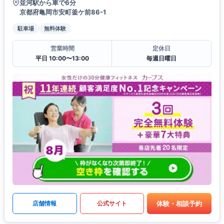
並河駅から車で6分
京都府亀岡市安町釜ケ前86-1
駐車場
無料体験
営業時間
定休日
平日 10:00〜13:00
毎週日曜日
体験・相談予約
店舗情報
公式サイト