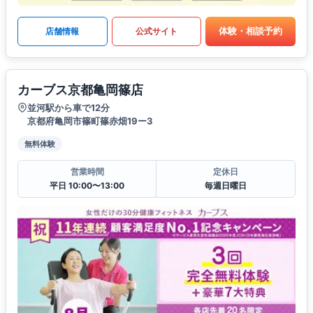
体験・相談予約
店舗情報
公式サイト
カーブス京都亀岡篠店
並河駅から車で12分
京都府亀岡市篠町篠赤畑19ー3
無料体験
営業時間
定休日
平日 10:00〜13:00
毎週日曜日