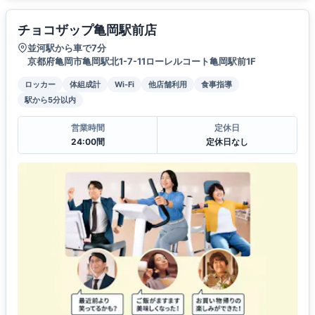
チョコザップ亀岡駅前店
並河駅から車で7分
京都府亀岡市亀岡駅北1-7-11ローレルコート亀岡駅前1F
ロッカー
体組成計
Wi-Fi
他店舗利用
食事指導
駅から5分以内
営業時間
定休日
24:00間
定休日なし