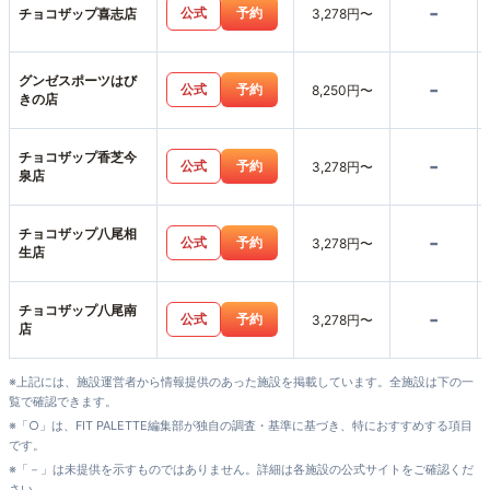
-
公式
予約
チョコザップ喜志店
3,278円〜
グンゼスポーツはび
-
公式
予約
8,250円〜
きの店
チョコザップ香芝今
-
公式
予約
3,278円〜
泉店
チョコザップ八尾相
-
公式
予約
3,278円〜
生店
チョコザップ八尾南
-
公式
予約
3,278円〜
店
※上記には、施設運営者から情報提供のあった施設を掲載しています。全施設は下の一
覧で確認できます。
※「○」は、FIT PALETTE編集部が独自の調査・基準に基づき、特におすすめする項目
です。
※「－」は未提供を示すものではありません。詳細は各施設の公式サイトをご確認くだ
さい。