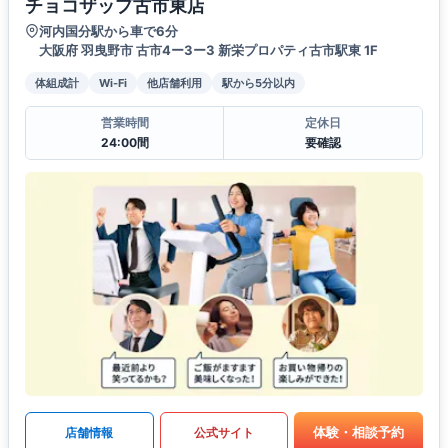
チョコザップ古市東店
河内国分駅から車で6分
大阪府 羽曳野市 古市4ー3ー3 新栄プロパティ古市駅東 1F
体組成計
Wi-Fi
他店舗利用
駅から5分以内
営業時間
定休日
24:00間
要確認
体験・相談予約
店舗情報
公式サイト