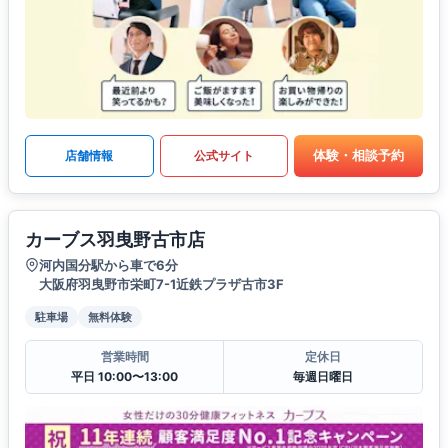
体験・相談予約
店舗情報
公式サイト
カーブス羽曳野古市店
河内国分駅から車で6分
大阪府羽曳野市栄町7-1近鉄プラザ古市3F
駐車場
無料体験
営業時間
定休日
平日 10:00〜13:00
毎週日曜日