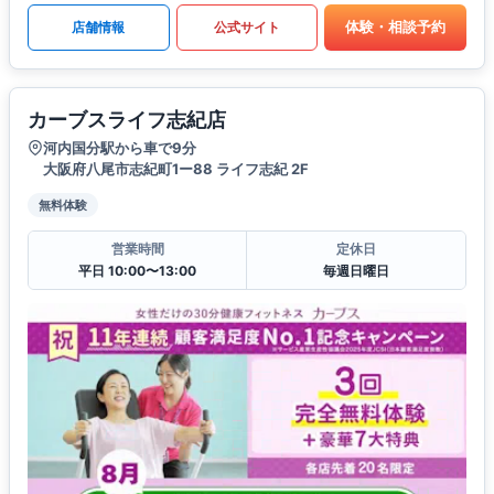
体験・相談予約
店舗情報
公式サイト
カーブスライフ志紀店
河内国分駅から車で9分
大阪府八尾市志紀町1ー88 ライフ志紀 2F
無料体験
営業時間
定休日
平日 10:00〜13:00
毎週日曜日