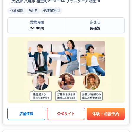
大阪府 八尾市 相生町2ー3ー14 リラスクエア相生 1F
体組成計
Wi-Fi
他店舗利用
営業時間
定休日
24:00間
要確認
体験・相談予約
店舗情報
公式サイト