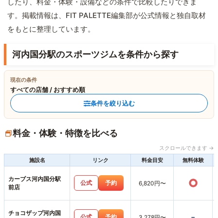
したり、料金・体験・設備などの条件で比較したりできま
す。掲載情報は、FIT PALETTE編集部が公式情報と独自取材
をもとに整理しています。
河内国分駅のスポーツジムを条件から探す
現在の条件
すべての店舗 / おすすめ順
条件を絞り込む
料金・体験・特徴を比べる
スクロールできます →
施設名
リンク
料金目安
無料体験
カーブス河内国分駅
○
公式
予約
6,820円〜
前店
チョコザップ河内国
-
公式
予約
3,278円〜