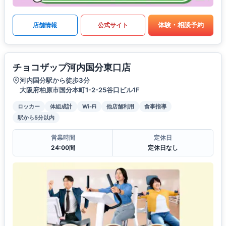
体験・相談予約
店舗情報
公式サイト
チョコザップ河内国分東口店
河内国分駅から徒歩3分
大阪府柏原市国分本町1-2-25谷口ビル1F
ロッカー
体組成計
Wi-Fi
他店舗利用
食事指導
駅から5分以内
営業時間
定休日
24:00間
定休日なし