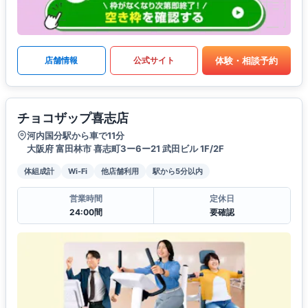
体験・相談予約
店舗情報
公式サイト
チョコザップ喜志店
河内国分駅から車で11分
大阪府 富田林市 喜志町3ー6ー21 武田ビル 1F/2F
体組成計
Wi-Fi
他店舗利用
駅から5分以内
営業時間
定休日
24:00間
要確認