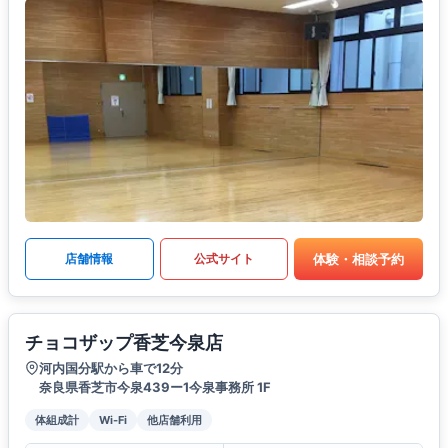
体験・相談予約
店舗情報
公式サイト
チョコザップ香芝今泉店
河内国分駅から車で12分
奈良県香芝市今泉439ー1今泉事務所 1F
体組成計
Wi-Fi
他店舗利用