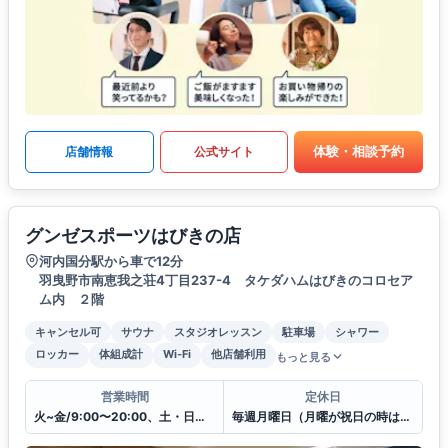
体験・相談予約
店舗情報
公式サイト
グンゼスポーツはびきの店
河内国分駅から車で12分
羽曳野市南恵我之荘4丁目237-4 タケダハムはびきのコロセア
ム内 ２階
キャンセル可
サウナ
スタジオレッスン
駐車場
シャワー
ロッカー
体組成計
Wi-Fi
他店舗利用
もっと見る
営業時間
定休日
火~金/9:00〜20:00、土・日・祝日/9:00〜19:00
毎週月曜日（月曜が祝日の時は翌日）・年末年始・施設メンテナンス日 他