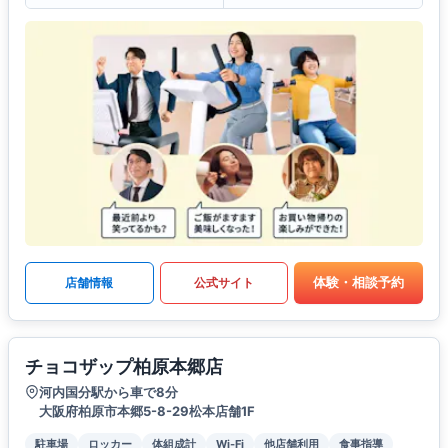
体験・相談予約
店舗情報
公式サイト
チョコザップ柏原本郷店
河内国分駅から車で8分
大阪府柏原市本郷5-8-29松本店舗1F
駐車場
ロッカー
体組成計
Wi-Fi
他店舗利用
食事指導