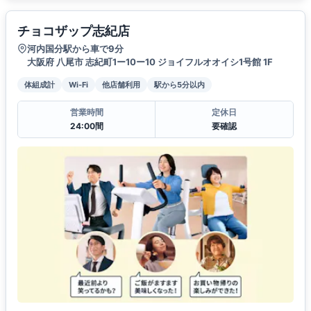
チョコザップ志紀店
河内国分駅から車で9分
大阪府 八尾市 志紀町1ー10ー10 ジョイフルオオイシ1号館 1F
体組成計
Wi-Fi
他店舗利用
駅から5分以内
営業時間
定休日
24:00間
要確認