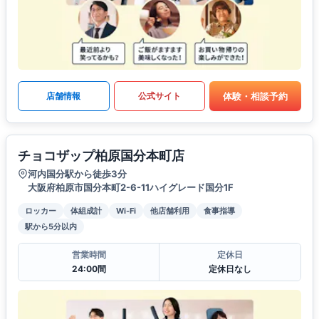
体験・相談予約
店舗情報
公式サイト
チョコザップ柏原国分本町店
河内国分駅から徒歩3分
大阪府柏原市国分本町2-6-11ハイグレード国分1F
ロッカー
体組成計
Wi-Fi
他店舗利用
食事指導
駅から5分以内
営業時間
定休日
24:00間
定休日なし