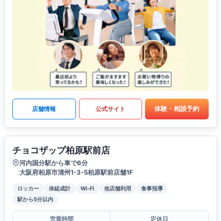
体験・相談予約
店舗情報
公式サイト
チョコザップ柏原駅前店
河内国分駅から車で6分
大阪府柏原市清州1-3-5柏原駅前店舗1F
ロッカー
体組成計
Wi-Fi
他店舗利用
食事指導
駅から5分以内
営業時間
定休日