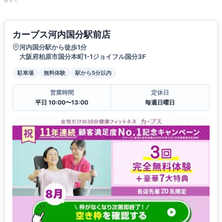
カーブス河内国分駅前店
河内国分駅から徒歩1分
大阪府柏原市国分本町1-1ジョイフル国分3F
駐車場
無料体験
駅から5分以内
営業時間
定休日
平日 10:00〜13:00
毎週日曜日