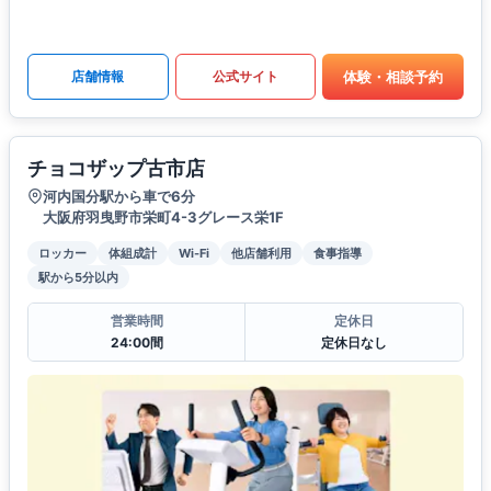
体験・相談予約
店舗情報
公式サイト
チョコザップ古市店
河内国分駅から車で6分
大阪府羽曳野市栄町4-3グレース栄1F
ロッカー
体組成計
Wi-Fi
他店舗利用
食事指導
駅から5分以内
営業時間
定休日
24:00間
定休日なし