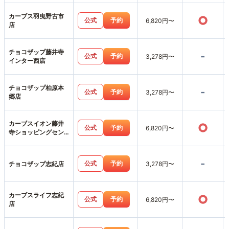
カーブス羽曳野古市
○
公式
予約
6,820円〜
店
チョコザップ藤井寺
-
公式
予約
3,278円〜
インター西店
チョコザップ柏原本
-
公式
予約
3,278円〜
郷店
カーブスイオン藤井
○
公式
予約
6,820円〜
寺ショッピングセン
ター店
-
公式
予約
チョコザップ志紀店
3,278円〜
カーブスライフ志紀
○
公式
予約
6,820円〜
店