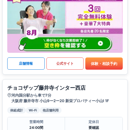
体験・相談予約
店舗情報
公式サイト
チョコザップ藤井寺インター西店
河内国分駅から車で7分
大阪府 藤井寺市 小山9ー2ー20 新栄プロパティー小山I 1F
体組成計
Wi-Fi
他店舗利用
営業時間
定休日
24:00間
要確認