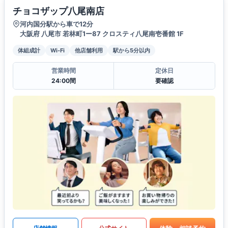
チョコザップ八尾南店
河内国分駅から車で12分
大阪府 八尾市 若林町1ー87 クロスティ八尾南壱番館 1F
体組成計
Wi-Fi
他店舗利用
駅から5分以内
営業時間
定休日
24:00間
要確認