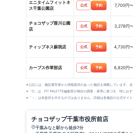
エニタイムフィットネ
7,700円
公式
予約
ス千葉公園店
チョコザップ葭川公園
3,278円
公式
予約
店
ティップネス蘇我店
4,730円
公式
予約
カーブス作草部店
6,820円
公式
予約
※上記には、施設運営者から情報提供のあった施設を掲載しています。
※「○」は、FIT PALETTE編集部が独自の調査・基準に基づき、特にお
※「－」は未提供を示すものではありません。詳細は各施設の公式サイト
チョコザップ千葉市役所前店
千葉みなと駅から徒歩7分