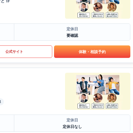
と 1F
定休日
要確認
体験・相談予約
公式サイト
導
定休日
定休日なし