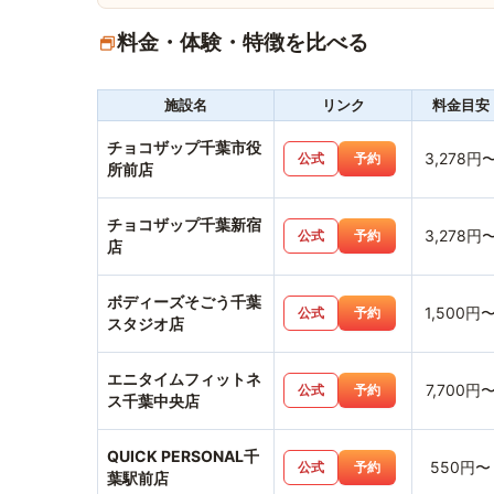
料金・体験・特徴を比べる
施設名
リンク
料金目安
チョコザップ千葉市役
3,278円
公式
予約
所前店
チョコザップ千葉新宿
3,278円
公式
予約
店
ボディーズそごう千葉
1,500円
公式
予約
スタジオ店
エニタイムフィットネ
7,700円
公式
予約
ス千葉中央店
QUICK PERSONAL千
550円〜
公式
予約
葉駅前店