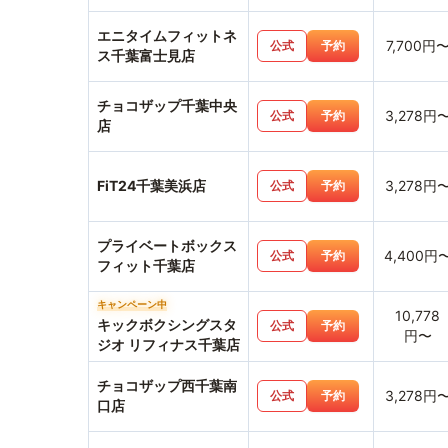
エニタイムフィットネ
7,700円
公式
予約
ス千葉富士見店
チョコザップ千葉中央
3,278円
公式
予約
店
FiT24千葉美浜店
3,278円
公式
予約
プライベートボックス
4,400円
公式
予約
フィット千葉店
キャンペーン中
10,778
キックボクシングスタ
公式
予約
円〜
ジオ リフィナス千葉店
チョコザップ西千葉南
3,278円
公式
予約
口店