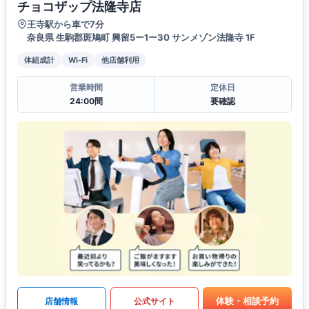
チョコザップ法隆寺店
王寺駅から車で7分
奈良県 生駒郡斑鳩町 興留5ー1ー30 サンメゾン法隆寺 1F
体組成計
Wi-Fi
他店舗利用
営業時間
定休日
24:00間
要確認
体験・相談予約
店舗情報
公式サイト