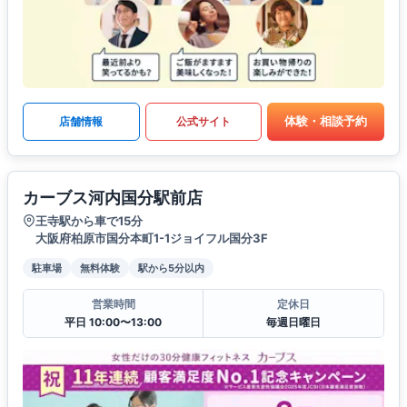
体験・相談予約
店舗情報
公式サイト
カーブス河内国分駅前店
王寺駅から車で15分
大阪府柏原市国分本町1-1ジョイフル国分3F
駐車場
無料体験
駅から5分以内
営業時間
定休日
平日 10:00〜13:00
毎週日曜日