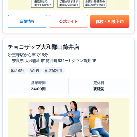
体験・相談予約
店舗情報
公式サイト
チョコザップ大和郡山筒井店
王寺駅から車で15分
奈良県 大和郡山市 筒井町531ー1 タウン筒井 1F
体組成計
Wi-Fi
他店舗利用
営業時間
定休日
24:00間
要確認