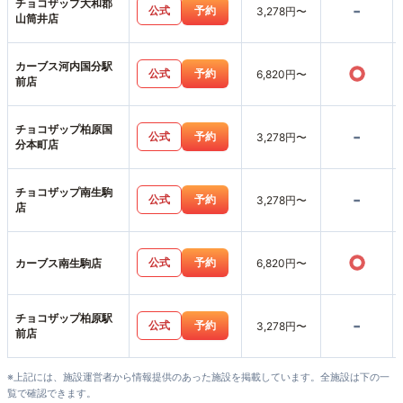
チョコザップ大和郡
-
公式
予約
3,278円〜
山筒井店
カーブス河内国分駅
○
公式
予約
6,820円〜
前店
チョコザップ柏原国
-
公式
予約
3,278円〜
分本町店
チョコザップ南生駒
-
公式
予約
3,278円〜
店
○
公式
予約
カーブス南生駒店
6,820円〜
チョコザップ柏原駅
-
公式
予約
3,278円〜
前店
※上記には、施設運営者から情報提供のあった施設を掲載しています。全施設は下の一
覧で確認できます。