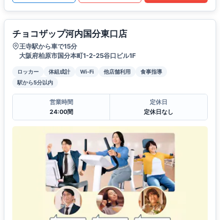
チョコザップ河内国分東口店
王寺駅から車で15分
大阪府柏原市国分本町1-2-25谷口ビル1F
ロッカー
体組成計
Wi-Fi
他店舗利用
食事指導
駅から5分以内
営業時間
定休日
24:00間
定休日なし