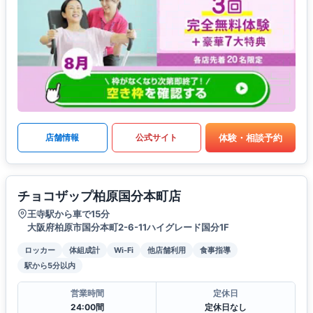
体験・相談予約
店舗情報
公式サイト
チョコザップ柏原国分本町店
王寺駅から車で15分
大阪府柏原市国分本町2-6-11ハイグレード国分1F
ロッカー
体組成計
Wi-Fi
他店舗利用
食事指導
駅から5分以内
営業時間
定休日
24:00間
定休日なし