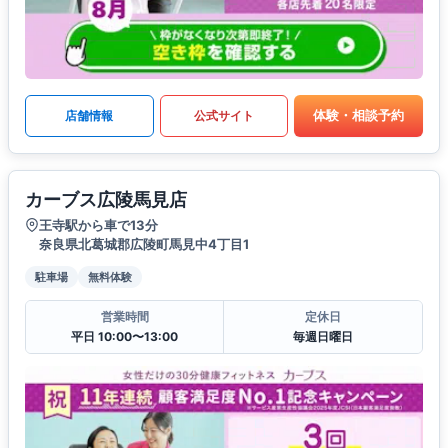
体験・相談予約
店舗情報
公式サイト
カーブス広陵馬見店
王寺駅から車で13分
奈良県北葛城郡広陵町馬見中4丁目1
駐車場
無料体験
営業時間
定休日
平日 10:00〜13:00
毎週日曜日