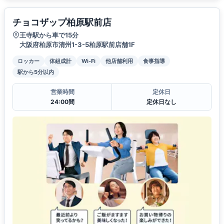
チョコザップ柏原駅前店
王寺駅から車で15分
大阪府柏原市清州1-3-5柏原駅前店舗1F
ロッカー
体組成計
Wi-Fi
他店舗利用
食事指導
駅から5分以内
営業時間
定休日
24:00間
定休日なし