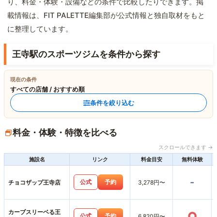
り、料金・体験・設備などの条件で比較したりできます。掲
載情報は、FIT PALETTE編集部が公式情報と独自取材をもと
に整理しています。
王寺駅のスポーツジムを条件から探す
現在の条件
すべての店舗 / おすすめ順
条件を絞り込む
料金・体験・特徴を比べる
スクロールできます →
施設名
リンク
料金目安
無料体験
-
公式
予約
チョコザップ王寺店
3,278円〜
カーブスリーベる王
○
公式
予約
6,820円〜