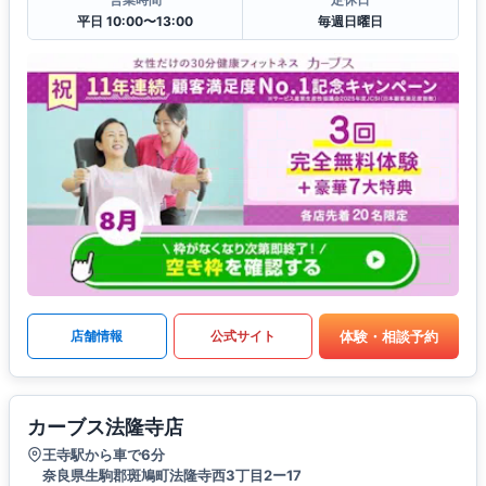
平日 10:00〜13:00
毎週日曜日
体験・相談予約
店舗情報
公式サイト
カーブス法隆寺店
王寺駅から車で6分
奈良県生駒郡斑鳩町法隆寺西3丁目2ー17