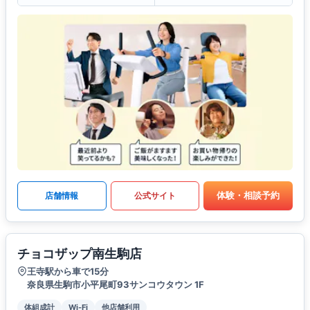
体験・相談予約
店舗情報
公式サイト
チョコザップ南生駒店
王寺駅から車で15分
奈良県生駒市小平尾町93サンコウタウン 1F
体組成計
Wi-Fi
他店舗利用