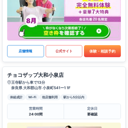
体験・相談予約
店舗情報
公式サイト
チョコザップ大和小泉店
王寺駅から車で13分
奈良県 大和郡山市 小泉町541ー1 1F
体組成計
Wi-Fi
他店舗利用
駅から5分以内
営業時間
定休日
24:00間
要確認