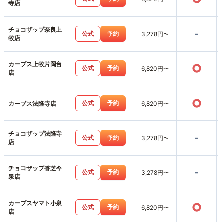
寺店
チョコザップ奈良上
-
公式
予約
3,278円〜
牧店
カーブス上牧片岡台
○
公式
予約
6,820円〜
店
○
公式
予約
カーブス法隆寺店
6,820円〜
チョコザップ法隆寺
-
公式
予約
3,278円〜
店
チョコザップ香芝今
-
公式
予約
3,278円〜
泉店
カーブスヤマト小泉
○
公式
予約
6,820円〜
店