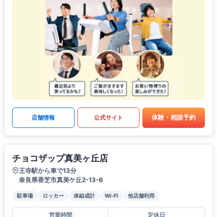
体験・相談予約
店舗情報
公式サイト
チョコザップ真美ヶ丘店
王寺駅から車で13分
奈良県香芝市真美ケ丘2-13-6
駐車場
ロッカー
体組成計
Wi-Fi
他店舗利用
営業時間
定休日