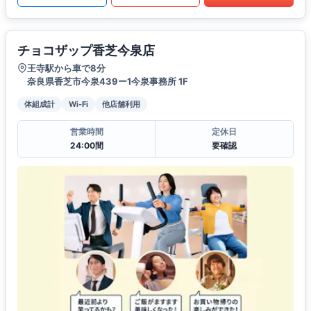
チョコザップ香芝今泉店
王寺駅から車で8分
奈良県香芝市今泉439ー1今泉事務所 1F
体組成計
Wi-Fi
他店舗利用
営業時間
定休日
24:00間
要確認