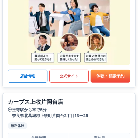
体験・相談予約
店舗情報
公式サイト
カーブス上牧片岡台店
王寺駅から車で5分
奈良県北葛城郡上牧町片岡台2丁目13ー25
無料体験
営業時間
定休日