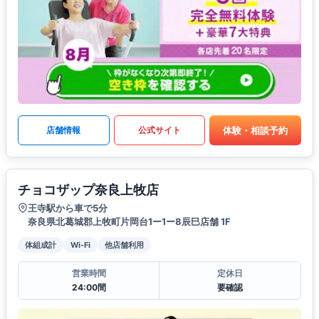
体験・相談予約
店舗情報
公式サイト
チョコザップ奈良上牧店
王寺駅から車で5分
奈良県北葛城郡上牧町片岡台1ー1ー8辰巳店舗 1F
体組成計
Wi-Fi
他店舗利用
営業時間
定休日
24:00間
要確認