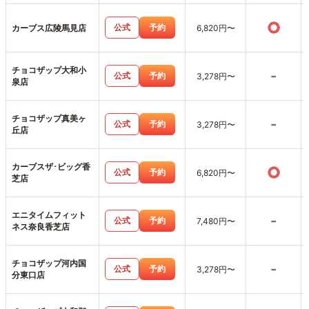
○
公式
予約
カーブス広陵馬見店
6,820円〜
チョコザップ大和小
-
公式
予約
3,278円〜
泉店
チョコザップ真美ヶ
-
公式
予約
3,278円〜
丘店
カーブスザ･ビッグ香
○
公式
予約
6,820円〜
芝店
エニタイムフィット
-
公式
予約
7,480円〜
ネス奈良香芝店
チョコザップ河内国
-
公式
予約
3,278円〜
分東口店