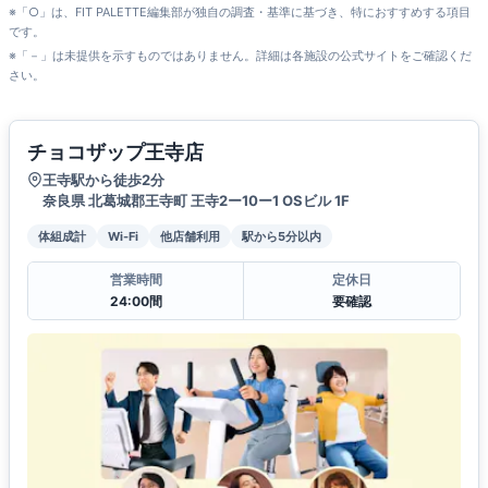
※「○」は、FIT PALETTE編集部が独自の調査・基準に基づき、特におすすめする項目
です。
※「－」は未提供を示すものではありません。詳細は各施設の公式サイトをご確認くだ
さい。
チョコザップ王寺店
王寺駅から徒歩2分
奈良県 北葛城郡王寺町 王寺2ー10ー1 OSビル 1F
体組成計
Wi-Fi
他店舗利用
駅から5分以内
営業時間
定休日
24:00間
要確認