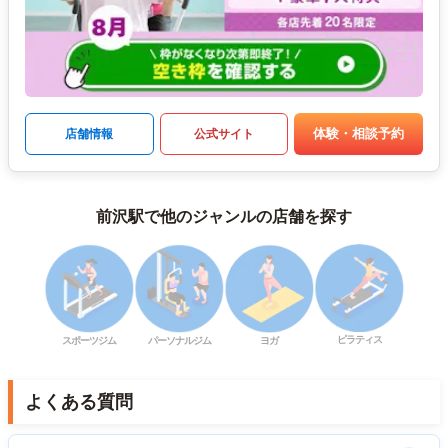
体験・相談予約
店舗情報
公式サイト
前沢駅で他のジャンルの店舗を探す
ピラティス
スポーツジム
パーソナルジム
ヨガ
よくある質問