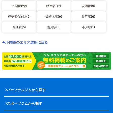
下関駅(22)
幡生駅(12)
安岡駅(9)
梶栗郷台地駅(9)
綾羅木駅(9)
長府駅(6)
福江駅(5)
吉見駅(3)
小月駅(1)
下関市のエリア選択に戻る
パーソナルジムから探す
スポーツジムから探す