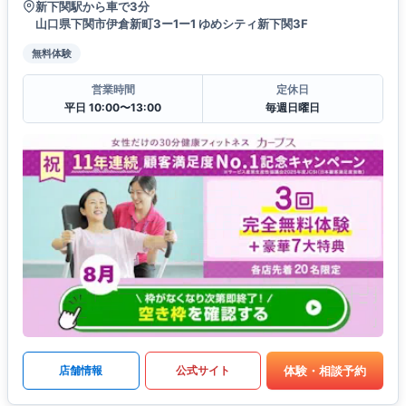
新下関駅から車で3分
山口県下関市伊倉新町3ー1ー1 ゆめシティ新下関3F
無料体験
営業時間
定休日
平日 10:00〜13:00
毎週日曜日
体験・相談予約
店舗情報
公式サイト