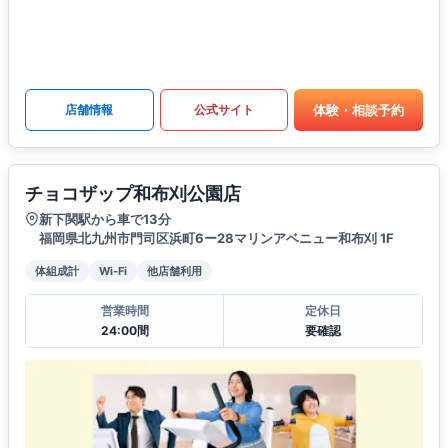
体験・相談予約
店舗情報
公式サイト
チョコザップ和布刈公園店
新下関駅から車で13分
福岡県北九州市門司区浜町6ー28マリンアベニュー和布刈 1F
体組成計
Wi-Fi
他店舗利用
営業時間
定休日
24:00間
要確認