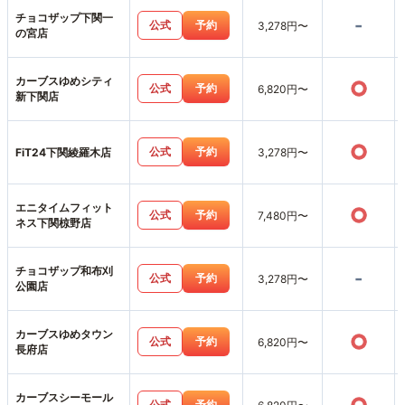
チョコザップ下関一
-
公式
予約
3,278円〜
の宮店
カーブスゆめシティ
○
公式
予約
6,820円〜
新下関店
○
公式
予約
FiT24下関綾羅木店
3,278円〜
エニタイムフィット
○
公式
予約
7,480円〜
ネス下関椋野店
チョコザップ和布刈
-
公式
予約
3,278円〜
公園店
カーブスゆめタウン
○
公式
予約
6,820円〜
長府店
カーブスシーモール
公式
予約