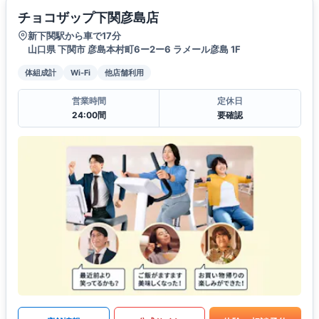
チョコザップ下関彦島店
新下関駅から車で17分
山口県 下関市 彦島本村町6ー2ー6 ラメール彦島 1F
体組成計
Wi-Fi
他店舗利用
営業時間
定休日
24:00間
要確認