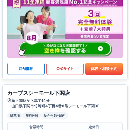
体験・相談予約
店舗情報
公式サイト
カーブスシーモール下関店
新下関駅から車で14分
山口県下関市竹崎町4丁目4番8号シーモール下関3F
駐車場
無料体験
駅から5分以内
営業時間
定休日