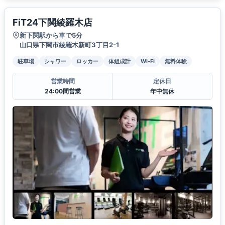
FiT24下関綾羅木店
新下関駅から車で5分
山口県下関市綾羅木新町3丁目2-1
駐車場
シャワー
ロッカー
体組成計
Wi-Fi
無料体験
営業時間
定休日
24:00間営業
年中無休