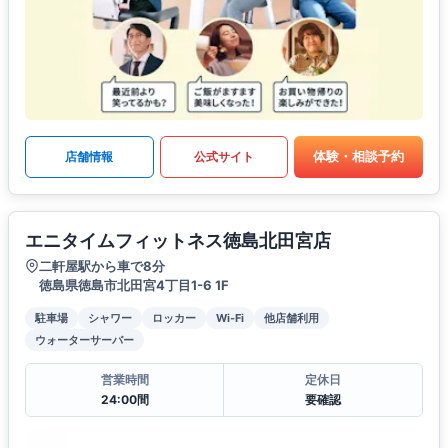
体験・相談予約
店舗情報
公式サイト
エニタイムフィットネス徳島北田宮店
二軒屋駅から車で8分
徳島県徳島市北田宮4丁目1-6 1F
駐車場
シャワー
ロッカー
Wi-Fi
他店舗利用
ウォーターサーバー
営業時間
定休日
24:00間
要確認