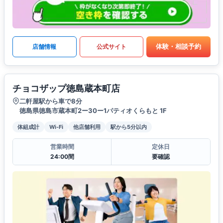
体験・相談予約
店舗情報
公式サイト
チョコザップ徳島蔵本町店
二軒屋駅から車で8分
徳島県徳島市蔵本町2ー30ー1パティオくらもと 1F
体組成計
Wi-Fi
他店舗利用
駅から5分以内
営業時間
定休日
24:00間
要確認