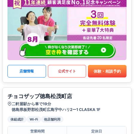
体験・相談予約
店舗情報
公式サイト
チョコザップ徳島松茂町店
二軒屋駅から車で19分
徳島県板野郡松茂町広島宇中ハリ2ー1 CLASKA 1F
体組成計
Wi-Fi
他店舗利用
営業時間
定休日