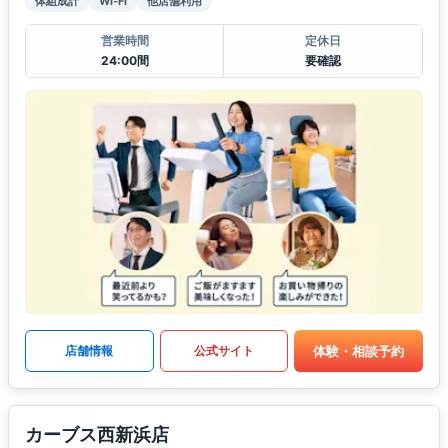
体組成計
Wi-Fi
他店舗利用
営業時間
定休日
24:00間
要確認
体験・相談予約
店舗情報
公式サイト
カーブス西新浜店