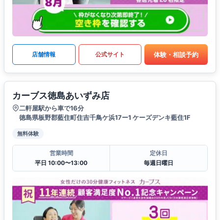
体験・相談予約
店舗情報
公式サイト
カーブス徳島あいずみ店
二軒屋駅から車で16分
徳島県板野郡藍住町住吉千鳥ケ浜17ー1 ケーズデンキ藍住1F
無料体験
営業時間
定休日
平日 10:00〜13:00
毎週日曜日