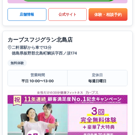
体験・相談予約
店舗情報
公式サイト
カーブスフジグラン北島店
二軒屋駅から車で13分
徳島県板野郡北島町鯛浜字西ノ須174
無料体験
営業時間
定休日
平日 10:00〜13:00
毎週日曜日