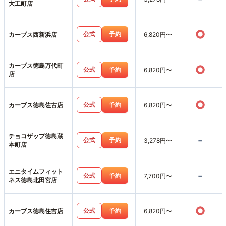
大工町店
○
公式
予約
カーブス西新浜店
6,820円〜
カーブス徳島万代町
○
公式
予約
6,820円〜
店
○
公式
予約
カーブス徳島佐古店
6,820円〜
チョコザップ徳島蔵
-
公式
予約
3,278円〜
本町店
エニタイムフィット
-
公式
予約
7,700円〜
ネス徳島北田宮店
○
公式
予約
カーブス徳島住吉店
6,820円〜