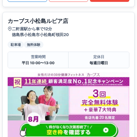
カーブス小松島ルピア店
二軒屋駅から車で12分
徳島県小松島市小松島町領田20
駐車場
無料体験
営業時間
定休日
平日 10:00〜13:00
毎週日曜日