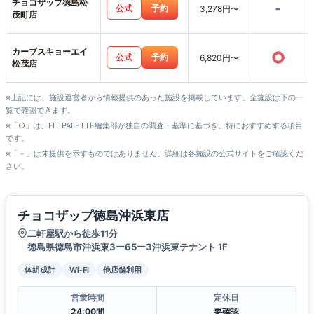
チョコザップ徳島松
-
公式
予約
3,278円〜
茂町店
カーブスキョーエイ
○
公式
予約
6,820円〜
松茂店
※上記には、施設運営者から情報提供のあった施設を掲載しています。全施設は下の一
覧で確認できます。
※「○」は、FIT PALETTE編集部が独自の調査・基準に基づき、特におすすめする項目
です。
※「－」は未提供を示すものではありません。詳細は各施設の公式サイトをご確認くだ
さい。
チョコザップ徳島沖浜東店
二軒屋駅から徒歩11分
徳島県徳島市沖浜東3ー65ー3沖浜東テナント 1F
体組成計
Wi-Fi
他店舗利用
営業時間
定休日
24:00間
要確認