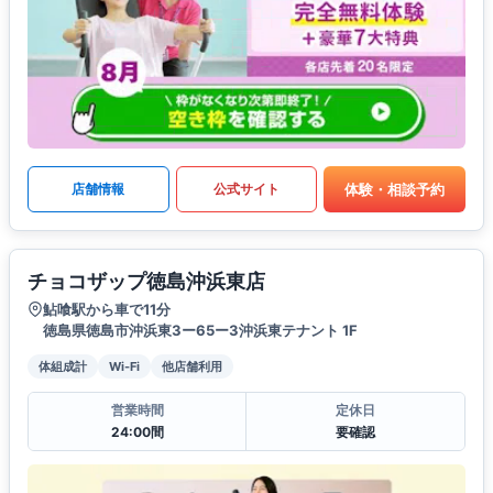
体験・相談予約
店舗情報
公式サイト
チョコザップ徳島沖浜東店
鮎喰駅から車で11分
徳島県徳島市沖浜東3ー65ー3沖浜東テナント 1F
体組成計
Wi-Fi
他店舗利用
営業時間
定休日
24:00間
要確認