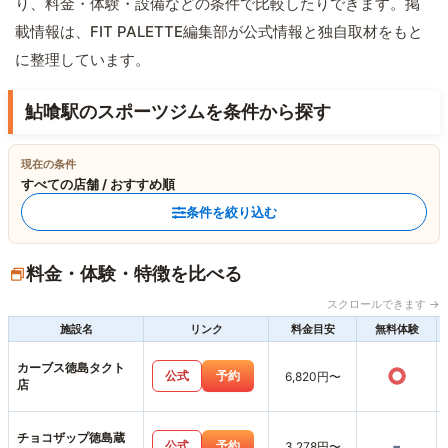
り、料金・体験・設備などの条件で比較したりできます。掲
載情報は、FIT PALETTE編集部が公式情報と独自取材をもと
に整理しています。
鮎喰駅のスポーツジムを条件から探す
現在の条件
すべての店舗 / おすすめ順
条件を絞り込む
料金・体験・特徴を比べる
スクロールできます →
施設名
リンク
料金目安
無料体験
カーブス徳島タクト
○
公式
予約
6,820円〜
店
チョコザップ徳島蔵
-
公式
予約
3,278円〜