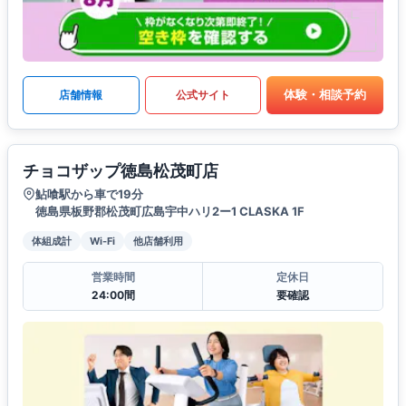
体験・相談予約
店舗情報
公式サイト
チョコザップ徳島松茂町店
鮎喰駅から車で19分
徳島県板野郡松茂町広島宇中ハリ2ー1 CLASKA 1F
体組成計
Wi-Fi
他店舗利用
営業時間
定休日
24:00間
要確認