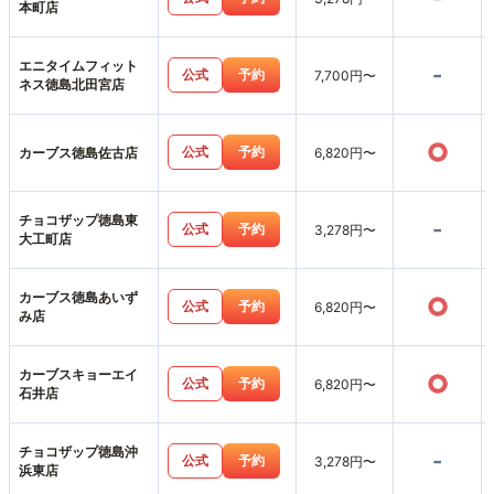
本町店
エニタイムフィット
-
公式
予約
7,700円〜
ネス徳島北田宮店
○
公式
予約
カーブス徳島佐古店
6,820円〜
チョコザップ徳島東
-
公式
予約
3,278円〜
大工町店
カーブス徳島あいず
○
公式
予約
6,820円〜
み店
カーブスキョーエイ
○
公式
予約
6,820円〜
石井店
チョコザップ徳島沖
-
公式
予約
3,278円〜
浜東店