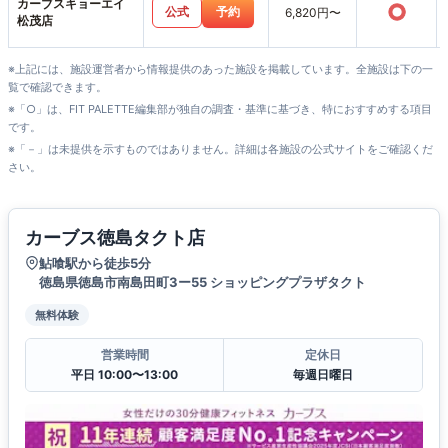
カーブスキョーエイ
○
公式
予約
6,820円〜
松茂店
※上記には、施設運営者から情報提供のあった施設を掲載しています。全施設は下の一
覧で確認できます。
※「○」は、FIT PALETTE編集部が独自の調査・基準に基づき、特におすすめする項目
です。
※「－」は未提供を示すものではありません。詳細は各施設の公式サイトをご確認くだ
さい。
カーブス徳島タクト店
鮎喰駅から徒歩5分
徳島県徳島市南島田町3ー55 ショッピングプラザタクト
無料体験
営業時間
定休日
平日 10:00〜13:00
毎週日曜日