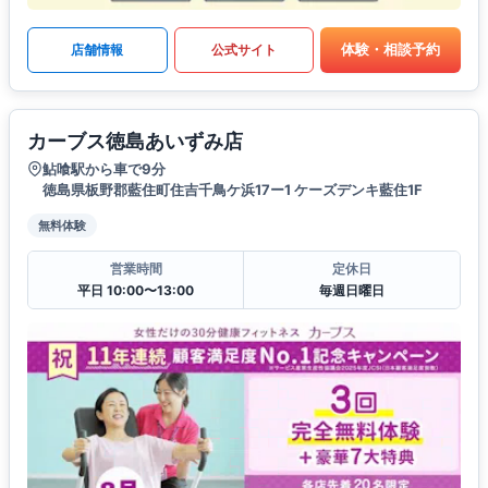
体験・相談予約
店舗情報
公式サイト
カーブス徳島あいずみ店
鮎喰駅から車で9分
徳島県板野郡藍住町住吉千鳥ケ浜17ー1 ケーズデンキ藍住1F
無料体験
営業時間
定休日
平日 10:00〜13:00
毎週日曜日