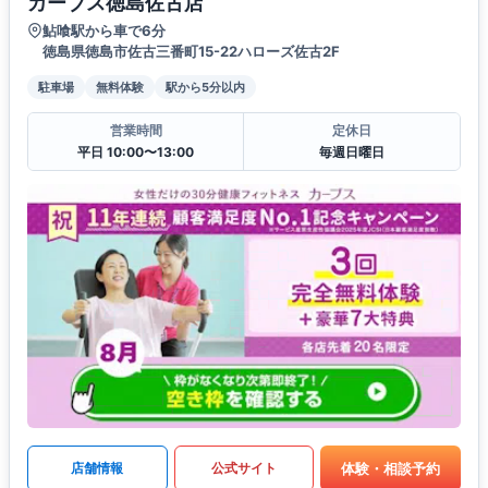
カーブス徳島佐古店
鮎喰駅から車で6分
徳島県徳島市佐古三番町15-22ハローズ佐古2F
駐車場
無料体験
駅から5分以内
営業時間
定休日
平日 10:00〜13:00
毎週日曜日
体験・相談予約
店舗情報
公式サイト