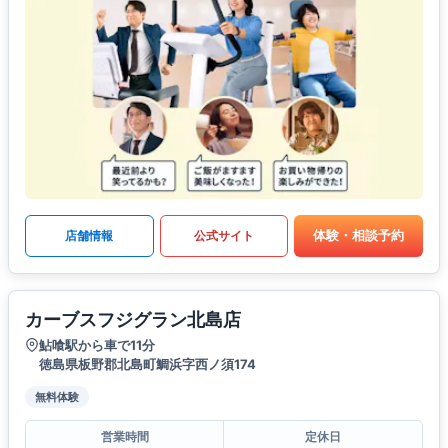
体験・相談予約
店舗情報
公式サイト
カーブスフジグラン北島店
鮎喰駅から車で11分
徳島県板野郡北島町鯛浜字西ノ須174
無料体験
営業時間
定休日