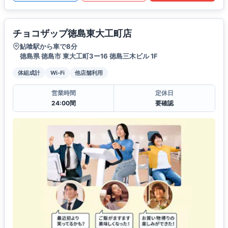
チョコザップ徳島東大工町店
鮎喰駅から車で8分
徳島県 徳島市 東大工町3ー16 徳島三木ビル 1F
体組成計
Wi-Fi
他店舗利用
営業時間
定休日
24:00間
要確認