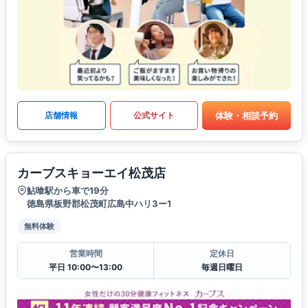
体験・相談予約
店舗情報
公式サイト
カーブスキョーエイ松茂店
鮎喰駅から車で19分
徳島県板野郡松茂町広島中ハリ3ー1
無料体験
営業時間
定休日
平日 10:00〜13:00
毎週日曜日