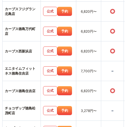
カーブスフジグラン
○
公式
予約
6,820円〜
北島店
カーブス徳島万代町
○
公式
予約
6,820円〜
店
○
公式
予約
カーブス西新浜店
6,820円〜
エニタイムフィット
-
公式
予約
7,700円〜
ネス徳島住吉店
○
公式
予約
カーブス徳島住吉店
6,820円〜
チョコザップ徳島松
-
公式
予約
3,278円〜
茂町店