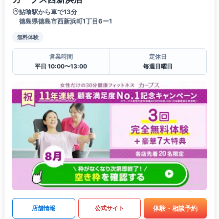
鮎喰駅から車で13分
徳島県徳島市西新浜町1丁目6ー1
無料体験
営業時間
定休日
平日 10:00〜13:00
毎週日曜日
体験・相談予約
店舗情報
公式サイト