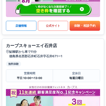
体験・相談予約
店舗情報
公式サイト
カーブスキョーエイ石井店
鮎喰駅から車で11分
徳島県名西郡石井町石井字石井671ー1
無料体験
営業時間
定休日
平日 10:00〜13:00
毎週日曜日