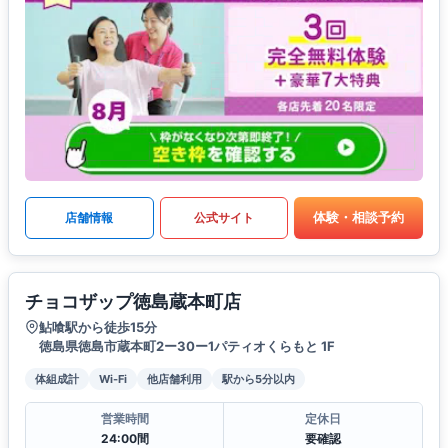
体験・相談予約
店舗情報
公式サイト
チョコザップ徳島蔵本町店
鮎喰駅から徒歩15分
徳島県徳島市蔵本町2ー30ー1パティオくらもと 1F
体組成計
Wi-Fi
他店舗利用
駅から5分以内
営業時間
定休日
24:00間
要確認