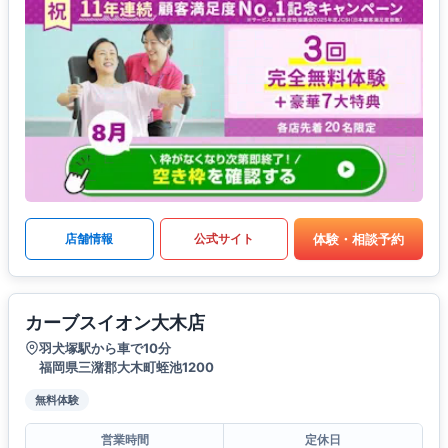
体験・相談予約
店舗情報
公式サイト
カーブスイオン大木店
羽犬塚駅から車で10分
福岡県三潴郡大木町蛭池1200
無料体験
営業時間
定休日