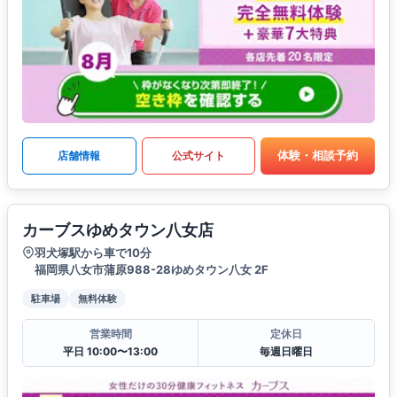
体験・相談予約
店舗情報
公式サイト
カーブスゆめタウン八女店
羽犬塚駅から車で10分
福岡県八女市蒲原988-28ゆめタウン八女 2F
駐車場
無料体験
営業時間
定休日
平日 10:00〜13:00
毎週日曜日