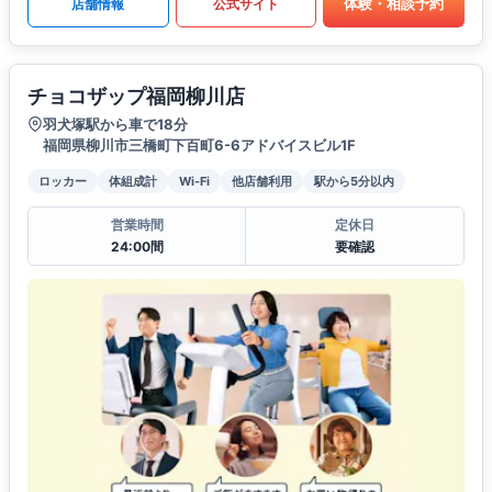
体験・相談予約
店舗情報
公式サイト
チョコザップ福岡柳川店
羽犬塚駅から車で18分
福岡県柳川市三橋町下百町6-6アドバイスビル1F
ロッカー
体組成計
Wi-Fi
他店舗利用
駅から5分以内
営業時間
定休日
24:00間
要確認