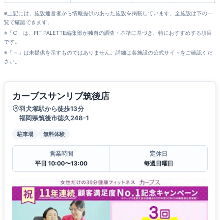
※上記には、施設運営者から情報提供のあった施設を掲載しています。全施設は下の一
覧で確認できます。
※「○」は、FIT PALETTE編集部が独自の調査・基準に基づき、特におすすめする項目
です。
※「－」は未提供を示すものではありません。詳細は各施設の公式サイトをご確認くだ
さい。
カーブスサンリブ筑後店
羽犬塚駅から徒歩13分
福岡県筑後市徳久248-1
駐車場
無料体験
営業時間
定休日
平日 10:00〜13:00
毎週日曜日