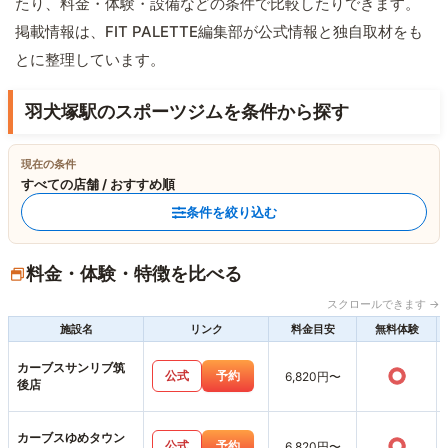
たり、料金・体験・設備などの条件で比較したりできます。
掲載情報は、FIT PALETTE編集部が公式情報と独自取材をも
とに整理しています。
羽犬塚駅のスポーツジムを条件から探す
現在の条件
すべての店舗 / おすすめ順
条件を絞り込む
料金・体験・特徴を比べる
スクロールできます →
施設名
リンク
料金目安
無料体験
カーブスサンリブ筑
○
公式
予約
6,820円〜
後店
カーブスゆめタウン
○
公式
予約
6,820円〜