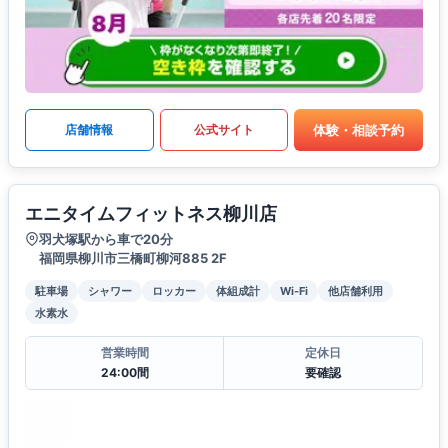
体験・相談予約
店舗情報
公式サイト
エニタイムフィットネス柳川店
羽犬塚駅から車で20分
福岡県柳川市三橋町柳河885 2F
駐車場
シャワー
ロッカー
体組成計
Wi-Fi
他店舗利用
水素水
営業時間
定休日
24:00間
要確認