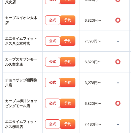
八女店
カーブスイオン大木
○
公式
予約
6,820円〜
店
エニタイムフィット
-
公式
予約
7,590円〜
ネス八女本村店
カーブスサザンモー
○
公式
予約
6,820円〜
ル久留米店
チョコザップ福岡柳
-
公式
予約
3,278円〜
川店
カーブス柳川ショッ
○
公式
予約
6,820円〜
ピングモール店
エニタイムフィット
-
公式
予約
7,480円〜
ネス柳川店