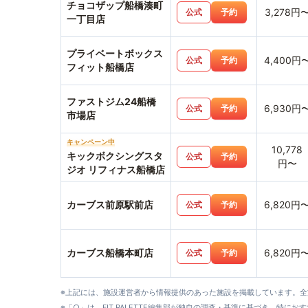
チョコザップ船橋湊町
3,278円
公式
予約
一丁目店
プライベートボックス
4,400円
公式
予約
フィット船橋店
ファストジム24船橋
6,930円
公式
予約
市場店
キャンペーン中
10,778
キックボクシングスタ
公式
予約
円〜
ジオ リフィナス船橋店
カーブス前原駅前店
6,820円
公式
予約
カーブス船橋本町店
6,820円
公式
予約
※上記には、施設運営者から情報提供のあった施設を掲載しています。
※「○」は、FIT PALETTE編集部が独自の調査・基準に基づき、特にお