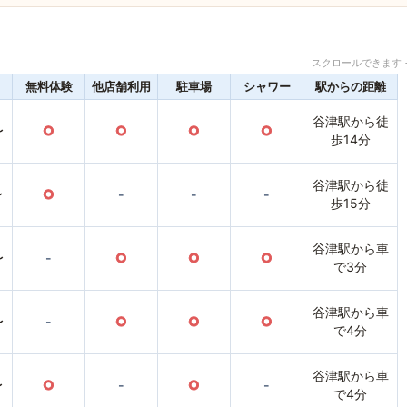
スクロールできます 
無料体験
他店舗利用
駐車場
シャワー
駅からの距離
谷津駅から徒
〜
○
○
○
○
歩14分
谷津駅から徒
〜
○
-
-
-
歩15分
谷津駅から車
〜
-
○
○
○
で3分
谷津駅から車
〜
-
○
○
○
で4分
谷津駅から車
〜
○
-
○
-
で4分