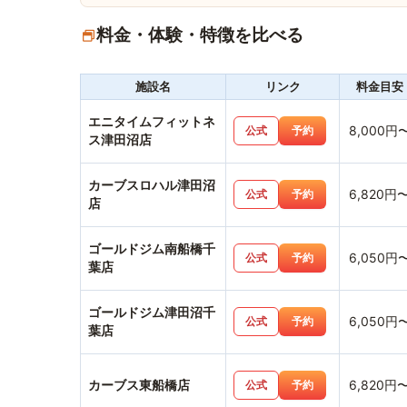
料金・体験・特徴を比べる
施設名
リンク
料金目安
エニタイムフィットネ
8,000円
公式
予約
ス津田沼店
カーブスロハル津田沼
6,820円
公式
予約
店
ゴールドジム南船橋千
6,050円
公式
予約
葉店
ゴールドジム津田沼千
6,050円
公式
予約
葉店
カーブス東船橋店
6,820円
公式
予約