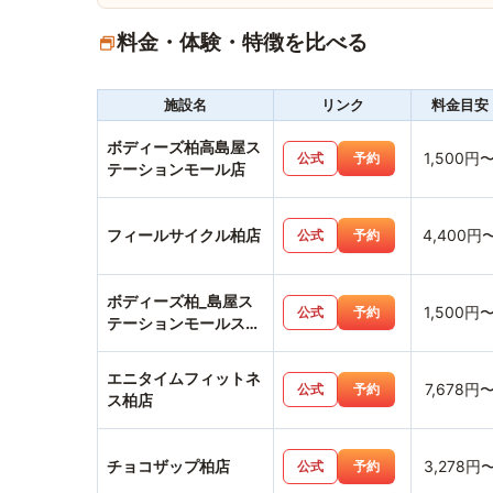
料金・体験・特徴を比べる
施設名
リンク
料金目安
ボディーズ柏高島屋ス
1,500円
公式
予約
テーションモール店
フィールサイクル柏店
4,400円
公式
予約
ボディーズ柏_島屋ス
1,500円
公式
予約
テーションモールスタ
ジオ店
エニタイムフィットネ
7,678円
公式
予約
ス柏店
チョコザップ柏店
3,278円
公式
予約