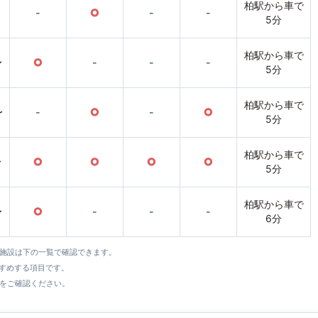
柏駅から車で
-
○
-
-
5分
柏駅から車で
〜
○
-
-
-
5分
柏駅から車で
〜
-
○
-
○
5分
柏駅から車で
〜
○
○
○
○
5分
柏駅から車で
〜
○
-
-
-
6分
全施設は下の一覧で確認できます。
すすめする項目です。
をご確認ください。