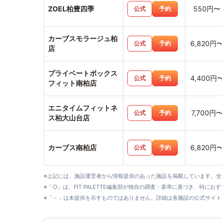
ZOEL柏豊四季
550円〜
公式
予約
カーブスモラージュ柏
6,820円
公式
予約
店
プライベートボックス
4,400円
公式
予約
フィット南柏店
エニタイムフィットネ
7,700円
公式
予約
ス柏大山台店
カーブス南柏店
6,820円
公式
予約
※上記には、施設運営者から情報提供のあった施設を掲載しています。
※「○」は、FIT PALETTE編集部が独自の調査・基準に基づき、特にお
※「－」は未提供を示すものではありません。詳細は各施設の公式サイト