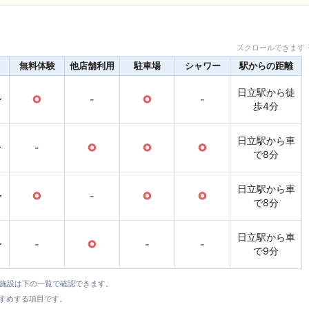
スクロールできます 
無料体験
他店舗利用
駐車場
シャワー
駅からの距離
日立駅から徒
〜
○
-
○
-
歩4分
日立駅から車
〜
-
○
○
○
で8分
日立駅から車
〜
○
-
○
○
で8分
日立駅から車
〜
-
○
-
-
で9分
全施設は下の一覧で確認できます。
すすめする項目です。