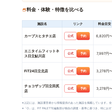
料金・体験・特徴を比べる
施設名
リンク
料金目安
カーブスヒタチエ店
6,820円
公式
予約
エニタイムフィットネ
7,997円
公式
予約
ス日立鮎川店
FiT24日立北店
3,278円
公式
予約
チョコザップ日立田尻
3,278円
公式
予約
店
※上記には、施設運営者から情報提供のあった施設を掲載しています。
※「○」は、FIT PALETTE編集部が独自の調査・基準に基づき、特にお