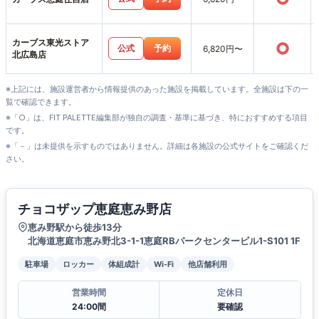
カーブス東光ストア
○
公式
予約
6,820円〜
北広島店
※上記には、施設運営者から情報提供のあった施設を掲載しています。全施設は下の一
覧で確認できます。
※「○」は、FIT PALETTE編集部が独自の調査・基準に基づき、特におすすめする項目
です。
※「－」は未提供を示すものではありません。詳細は各施設の公式サイトをご確認くだ
さい。
チョコザップ恵庭恵み野店
恵み野駅から徒歩13分
北海道恵庭市恵み野北3-1-1恵庭RBパークセンタービル1-S101 1F
駐車場
ロッカー
体組成計
Wi-Fi
他店舗利用
営業時間
定休日
24:00間
要確認