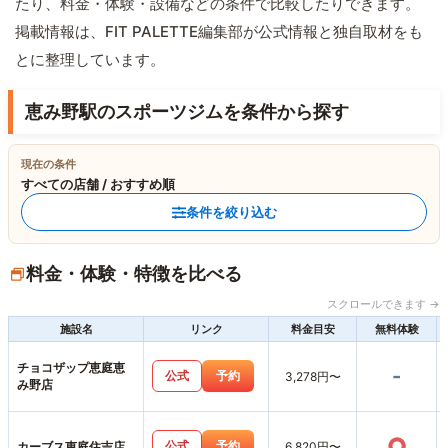
たり、料金・体験・設備などの条件で比較したりできます。
掲載情報は、FIT PALETTE編集部が公式情報と独自取材をも
とに整理しています。
恵み野駅のスポーツジムを条件から探す
現在の条件
すべての店舗 / おすすめ順
条件を絞り込む
料金・体験・特徴を比べる
スクロールできます →
施設名
リンク
料金目安
無料体験
チョコザップ恵庭恵
-
公式
予約
3,278円〜
み野店
○
公式
予約
カーブス恵庭住吉店
6,820円〜