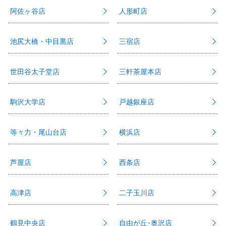
阿佐ヶ谷店
人形町店
池尻大橋・中目黒店
三宿店
世田谷太子堂店
三軒茶屋本店
駒沢大学店
戸越銀座店
等々力・尾山台店
横浜店
芦屋店
西条店
高津店
二子玉川店
鶴見中央店
自由が丘･奥沢店