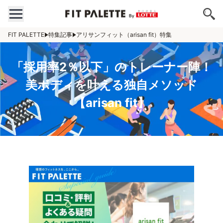
FIT PALETTE
特集記事
アリサンフィット（arisan fit）特集
「採用率2％以下」のトレーナー陣！
美ボディを叶える独自メソッド
【arisan fit】