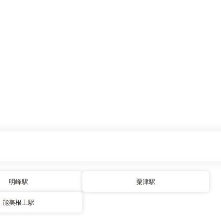
明峰駅
粟津駅
能美根上駅