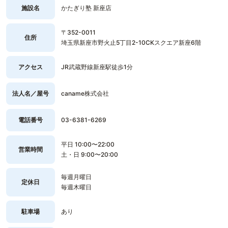
施設名
かたぎり塾 新座店
〒352-0011
住所
埼玉県新座市野火止5丁目2-10CKスクエア新座6階
アクセス
JR武蔵野線新座駅徒歩1分
法人名／屋号
caname株式会社
電話番号
03-6381-6269
平日 10:00〜22:00
営業時間
土・日 9:00〜20:00
毎週月曜日
定休日
毎週木曜日
駐車場
あり