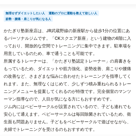
無理せずダイエットしたい人
運動のプロに運動を教えて欲しい人
姿勢・腰痛・肩こりが気になる人
かたぎり塾新座店は、JR武蔵野線の新座駅から徒歩1分の位置にあ
るパーソナルジムです。「CKスクエア新座」という建物の6階に入
っており、開放的な空間でトレーニングに集中できます。駐車場を
用意しているのため、車で通うことも可能です。
所属するトレーナーは、「かたぎり塾認定トレーナー」の肩書きを
もっているため、ダイエットや筋力強化、姿勢改善、肩こりや腰痛
の改善など、さまざまな悩みに合わせたトレーニングを指導してく
れます。また、無理なくはじめて、少しずつ積み重ねられるトレー
ニングメニューを提案してくれるのが特徴です。完全個室のマンツ
ーマン指導なので、人目が気になる方にもおすすめです。
ジム内にはベビーサークルが設置されているので、子ども連れでも
安心して通えます。ベビーサークルは毎回除菌されているため、衛
生面も問題ありません。子どもをベビーサークルで遊ばせながら、
夫婦でトレーニングを受けるのもおすすめです。