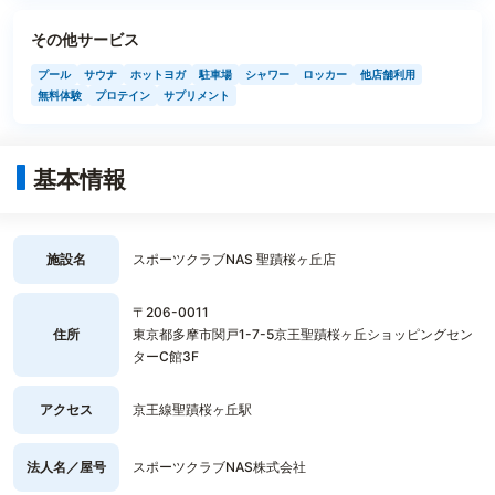
その他サービス
プール
サウナ
ホットヨガ
駐車場
シャワー
ロッカー
他店舗利用
無料体験
プロテイン
サプリメント
基本情報
施設名
スポーツクラブNAS 聖蹟桜ヶ丘店
〒206-0011
住所
東京都多摩市関戸1-7-5京王聖蹟桜ヶ丘ショッピングセン
ターC館3F
アクセス
京王線聖蹟桜ヶ丘駅
法人名／屋号
スポーツクラブNAS株式会社