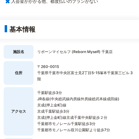
×
入会金がかかる他、都度払いのプランがない
基本情報
施設名
リボーンマイセルフ (Reborn Myself) 千葉店
〒260-0015
住所
千葉県千葉市中央区富士見2丁目5-15塚本千葉第三ビル 3
階
千葉駅徒歩3分
JR各線(中央総武線内房線外房線総武本線成田線)
京成(押上金町)線
アクセス
京成千葉駅徒歩3分
京成(押上金町)線京成千葉中央駅徒歩２分
千葉都市モノレール千葉駅徒歩3分
千葉都市モノレール葭川公園駅より徒歩7分