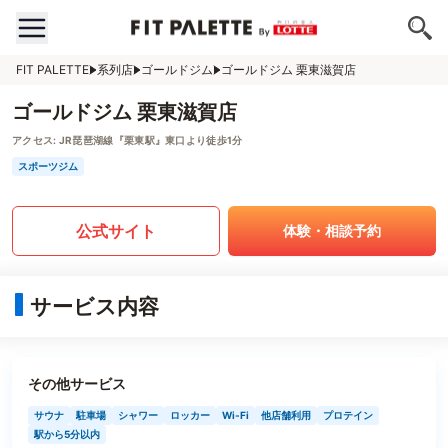
FIT PALETTE
系列店
ゴールドジム
ゴールドジム 栗東滋賀店
ゴールドジム 栗東滋賀店
アクセス:
JR琵琶湖線『栗東駅』東口より徒歩1分
スポーツジム
公式サイト
体験・相談予約
サービス内容
その他サービス
サウナ
駐車場
シャワー
ロッカー
Wi-Fi
他店舗利用
プロテイン
駅から5分以内