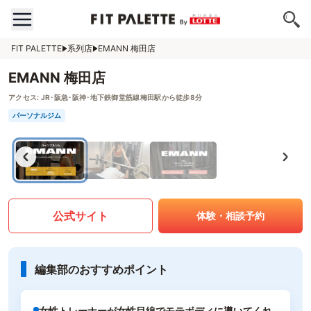
FIT PALETTE
系列店
EMANN 梅田店
EMANN 梅田店
アクセス:
JR･阪急･阪神･地下鉄御堂筋線梅田駅から徒歩8分
パーソナルジム
公式サイト
体験・相談予約
編集部のおすすめポイント
女性トレーナーが女性目線でモテボディに導いてくれ