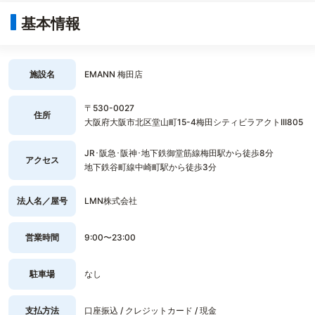
基本情報
施設名
EMANN 梅田店
〒530-0027
住所
大阪府大阪市北区堂山町15-4梅田シティビラアクトIII805
JR･阪急･阪神･地下鉄御堂筋線梅田駅から徒歩8分
アクセス
地下鉄谷町線中崎町駅から徒歩3分
法人名／屋号
LMN株式会社
営業時間
9:00〜23:00
駐車場
なし
支払方法
口座振込 / クレジットカード / 現金