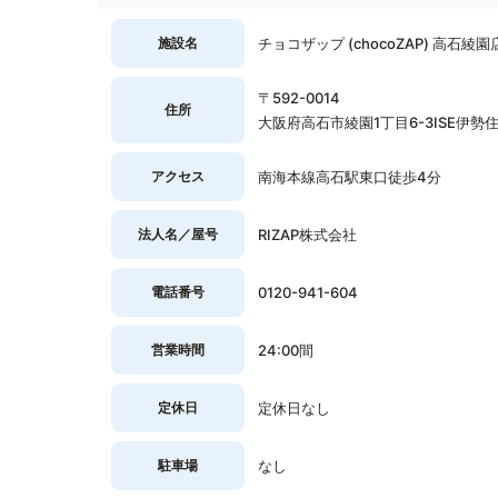
施設名
チョコザップ (chocoZAP) 高石綾園
〒592-0014
住所
大阪府高石市綾園1丁目6-3ISE伊勢住宅
アクセス
南海本線高石駅東口徒歩4分
法人名／屋号
RIZAP株式会社
電話番号
0120-941-604
営業時間
24:00間
定休日
定休日なし
駐車場
なし