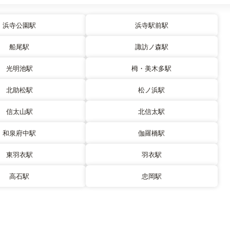
浜寺公園駅
浜寺駅前駅
船尾駅
諏訪ノ森駅
光明池駅
栂・美木多駅
北助松駅
松ノ浜駅
信太山駅
北信太駅
和泉府中駅
伽羅橋駅
東羽衣駅
羽衣駅
高石駅
忠岡駅