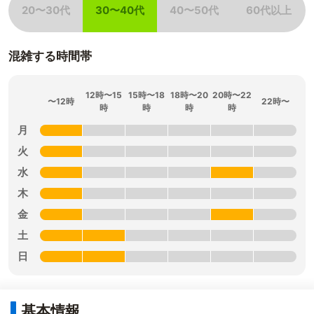
20〜30代
30〜40代
40〜50代
60代以上
非該当
該当
非該当
非該当
混雑する時間帯
12時〜15
15時〜18
18時〜20
20時〜22
〜12時
22時〜
時
時
時
時
月
火
水
木
金
土
日
基本情報