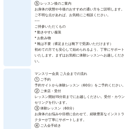
⑤ レッスン後のご案内
お身体の状態や今後のおすすめの通い方をご説明します。
ご不明な点があれば、お気軽にご相談ください。
---
ご持参いただくもの
* 動きやすい服装
* お飲み物
* 靴は不要（裸足または靴下で受講いただけます）
初めての方でも安心して始められるよう、丁寧にサポート
いたします。まずはお気軽に体験レッスンへお越しくださ
い。
マンスリー会員 ご入会までの流れ
① ご予約
予約サイトから体験レッスン（60分）をご予約ください。
② ご来店・受付
レッスン開始15分前までにお越しください。受付・カウン
セリングを行います。
③ 体験レッスン（60分）
お身体のお悩みや目標に合わせて、経験豊富なインストラ
クターが丁寧にサポートします。
④ ご入会手続き