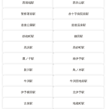
西堀端駅
西衣山駅
警察署前駅
赤十字病院前駅
道後公園駅
道後温泉駅
鉄砲町駅
鎌田駅
高浜駅
高砂町駅
鷹ノ子駅
南伊予駅
新川駅
鳥ノ木駅
牛渕駅
牛渕団地前駅
伊予横田駅
北伊予駅
古泉駅
地蔵町駅