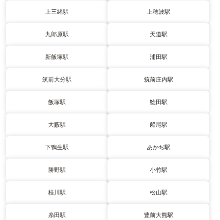
上三緒駅
上穂波駅
九郎原駅
天道駅
新飯塚駅
浦田駅
筑前大分駅
筑前庄内駅
飯塚駅
鯰田駅
大藪駅
船尾駅
下鴨生駅
あかぢ駅
勝野駅
小竹駅
桂川駅
松山駅
糸田駅
豊前大熊駅