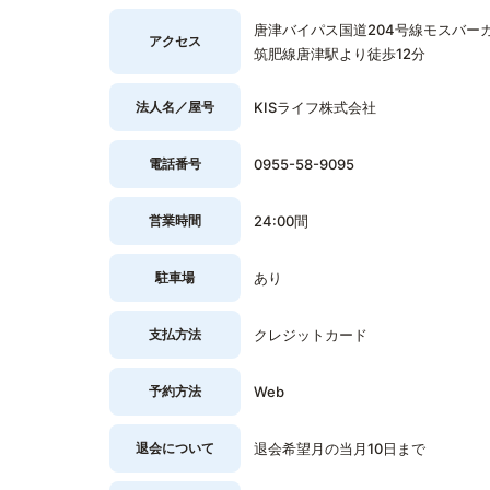
唐津バイパス国道204号線モスバー
アクセス
筑肥線唐津駅より徒歩12分
法人名／屋号
KISライフ株式会社
電話番号
0955-58-9095
営業時間
24:00間
駐車場
あり
支払方法
クレジットカード
予約方法
Web
退会について
退会希望月の当月10日まで