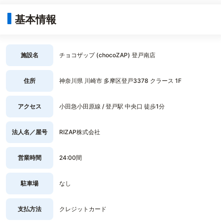
基本情報
施設名
チョコザップ (chocoZAP) 登戸南店
住所
神奈川県 川崎市 多摩区登戸3378 クラース 1F
アクセス
小田急小田原線 / 登戸駅 中央口 徒歩1分
法人名／屋号
RIZAP株式会社
営業時間
24:00間
駐車場
なし
支払方法
クレジットカード