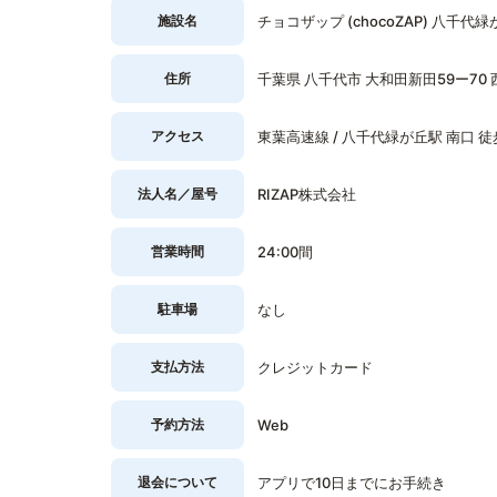
施設名
チョコザップ (chocoZAP) 八千代
住所
千葉県 八千代市 大和田新田59ー70 
アクセス
東葉高速線 / 八千代緑が丘駅 南口 徒
法人名／屋号
RIZAP株式会社
営業時間
24:00間
駐車場
なし
支払方法
クレジットカード
予約方法
Web
退会について
アプリで10日までにお手続き