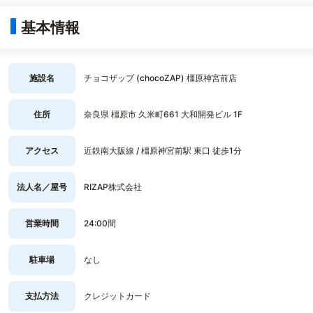
基本情報
施設名
チョコザップ (chocoZAP) 橿原神宮前店
住所
奈良県 橿原市 久米町661 大和開発ビル 1F
アクセス
近鉄南大阪線 / 橿原神宮前駅 東口 徒歩1分
法人名／屋号
RIZAP株式会社
営業時間
24:00間
駐車場
なし
支払方法
クレジットカード