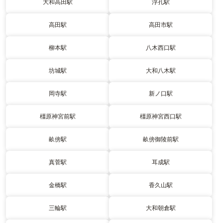
大和高田駅
浮孔駅
高田駅
高田市駅
柳本駅
八木西口駅
坊城駅
大和八木駅
岡寺駅
新ノ口駅
橿原神宮前駅
橿原神宮西口駅
畝傍駅
畝傍御陵前駅
真菅駅
耳成駅
金橋駅
香久山駅
三輪駅
大和朝倉駅