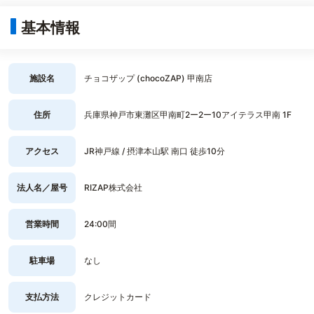
基本情報
施設名
チョコザップ (chocoZAP) 甲南店
住所
兵庫県神戸市東灘区甲南町2ー2ー10アイテラス甲南 1F
アクセス
JR神戸線 / 摂津本山駅 南口 徒歩10分
法人名／屋号
RIZAP株式会社
営業時間
24:00間
駐車場
なし
支払方法
クレジットカード